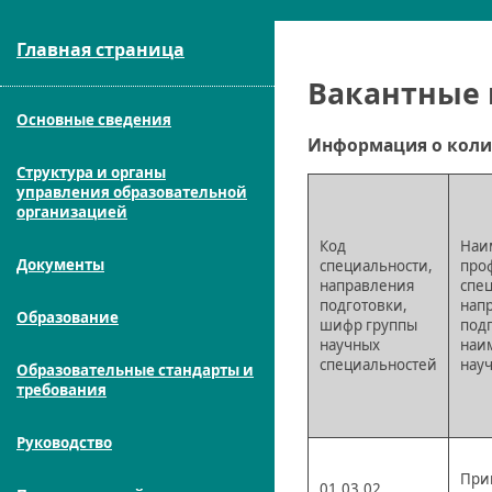
Главная страница
Вакантные 
Основные сведения
Информация о колич
Структура и органы
управления образовательной
организацией
Код
Наи
Документы
специальности,
про
направления
спе
подготовки,
нап
Образование
шифр группы
под
научных
наи
специальностей
нау
Образовательные стандарты и
требования
Руководство
При
01.03.02