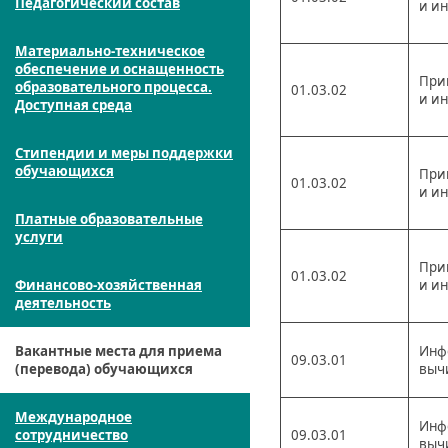
Педагогический состав
и и
Материально-техническое
обеспечение и оснащенность
При
образовательного процесса.
01.03.02
и и
Доступная среда
Стипендии и меры поддержки
обучающихся
При
01.03.02
и и
Платные образовательные
услуги
При
01.03.02
Финансово-хозяйственная
и и
деятельность
Вакантные места для приема
Инф
09.03.01
(перевода) обучающихся
выч
Международное
Инф
сотрудничество
09.03.01
выч