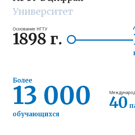
Университет
Все Объявления
Основание НГТУ
1898
г.
Более
13
000
Международ
40
п
обучающихся