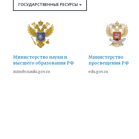
ГОСУДАРСТВЕННЫЕ РЕСУРСЫ
Министерство науки и
Министерство
высшего образования РФ
просвещения РФ
minobrnauki.gov.ru
edu.gov.ru
Независимая оценка
Белорусский
Ассоциация ВУЗов «Волга-
«Группа ГАЗ» —
БГТУ им. В.Г.Шухова
качества инженерного
национальный
Янцзы»
автомобилестроител
www.bstu.ru
образования
технический университет
компания
uayangtze-