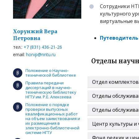
Сотрудники НТ
культурного ур
виртуальные вы
Хорунжий Вера
Путеводитель
Петровна
тел.:
+7 (831) 436-21-26
email:
horvp@nntu.ru
Отделы науч
Положение о Научно-
технической библиотеке
Отдел комплектов
Правила передачи
диссертаций в научно-
техническую библиотеку
Отделы обслуживан
НГТУ им. Р.Е. Алексеева
Положение о порядке
проверки выпускных
Отделы обслуживан
квалификационных работ
на объем заимствования и
их размещения в
Центр культуры и 
электронно-библиотечной
системе НГТУ
Фонд редких и це