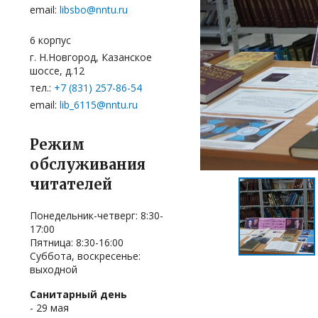
email:
libsbo@nntu.ru
6 корпус
г. Н.Новгород, Казанское
шоссе, д.12
тел.:
+7 (831) 257-86-54
email:
lib_6115@nntu.ru
Режим
обслуживания
читателей
Понедельник-четверг: 8:30-
17:00
Пятница: 8:30-16:00
Суббота, воскресенье:
выходной
Читатели, их прав
Санитарный день
Всероссийской пром
Порядок записи чи
- 29 мая