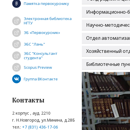
Памятка первокурснику
Информационно-б
Электронная библиотека
НГТУ
Научно-методичес
ЭБ «Первокурсник»
Отдел автоматиза
ЭБС "Лань"
Хозяйственный от
ЭБС "Консультант
студента"
Библиотечные пун
Scopus Preview
Группа ВКонтакте
Контакты
2 корпус , ауд. 2210
г. Н.Новгород, ул.Минина, д.28Б
тел.:
+7 (831) 436-17-06