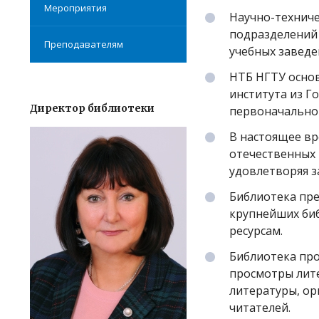
Мероприятия
Научно-техниче
подразделений 
Преподавателям
учебных заведе
НТБ НГТУ осно
института из Г
Директор библиотеки
первоначально 
В настоящее вр
отечественных 
удовлетворяя з
Библиотека пре
крупнейших би
ресурсам.
Библиотека пр
просмотры лите
литературы, о
читателей.