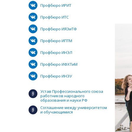
Профбюро ИРИТ
Профбюро ИТС
Профбюро ИЯЭиТФ
Профбюро ИПТМ
Профбюро ИНЭЛ
Профбюро ИФХТиМ
Профбюро ИНЭУ
Устав Профессионального союза
работников народного
образования и науки РФ
Соглашение между университетом
и обучающимися