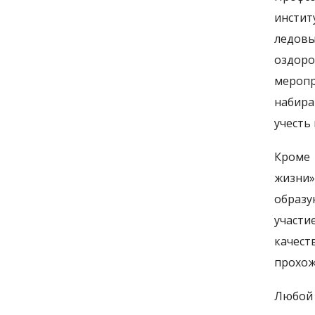
инстит
ледов
оздоро
мероп
набира
учесть
Кроме 
жизни»
образу
участи
качес
прохож
Любой 