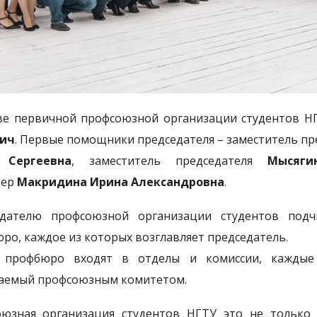
ве первичной профсоюзной организации студентов Н
ич
. Первые помощники председателя – заместитель пр
Сергеевна
, заместитель председателя
Мысяги
тер
Макридина Ирина Александровна
.
едателю профсоюзной организации студентов подч
ро, каждое из которых возглавляет председатель.
 профбюро входят в отделы и комиссии, каждые 
аемый профсоюзным комитетом.
юзная организация студентов НГТУ это не только 