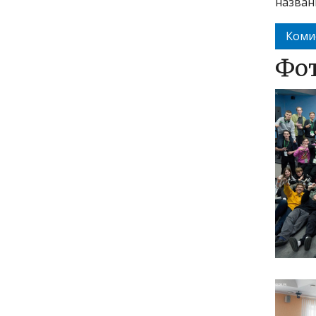
назван
Коми
Фо