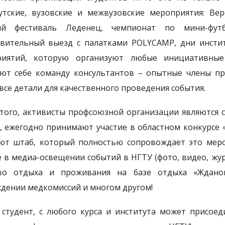
утские, вузовские и межвузовские мероприятия: Ве
ый фестиваль Леденец, чемпионат по мини-футбо
вительный выезд с палатками POLYCAMP, дни инстит
риятий, которую организуют любые инициативные
ют себе команду консультантов – опытные члены п
 все детали для качественного проведения события.
того, активисты профсоюзной организации являются
, ежегодно принимают участие в областном конкурсе 
ют штаб, который полностью сопровождает это мер
е в медиа-освещении событий в НГТУ (фото, видео, жу
тво отдыха и проживания на базе отдыха «Жданов
дении медкомиссий и многом другом!
студент, с любого курса и института может присое