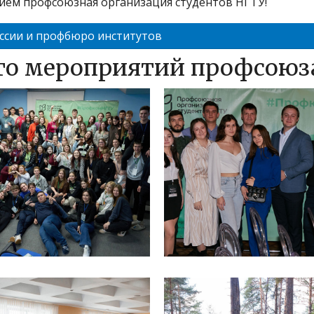
ием профсоюзная организация студентов НГТУ!
ссии и профбюро институтов
то мероприятий профсоюз