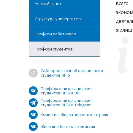
всего
Ученый совет
эконо
Структура университета
деяте
жилищн
Профком работников
Профком студентов
Сайт профсоюзной организации
студентов НГТУ
Профсоюзная организация
студентов НГТУ в ВК
Профсоюзная организация
студентов НГТУ в Telegram
Комиссия общественного контроля
Жилищно-бытовая комиссия