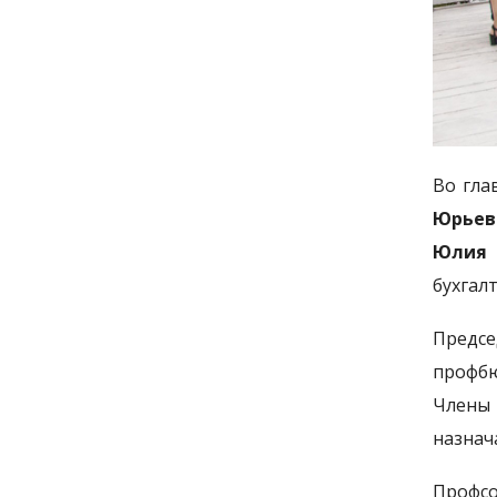
Во гла
Юрьев
Юлия 
бухгал
Предс
профбю
Члены
назнач
Профсо