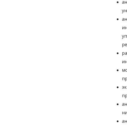
ан
ун
ан
ин
уп
ре
ра
и
мо
пр
эк
пр
ан
ни
ан