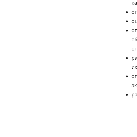
ка
оп
оц
оп
об
от
ра
их
оп
ак
ра