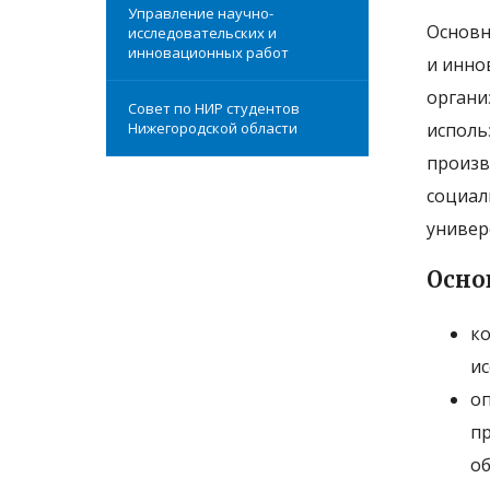
Управление научно-
Основн
исследовательских и
инновационных работ
и инно
органи
Совет по НИР студентов
Нижегородской области
исполь
произв
социал
универ
Осно
ко
ис
оп
пр
об