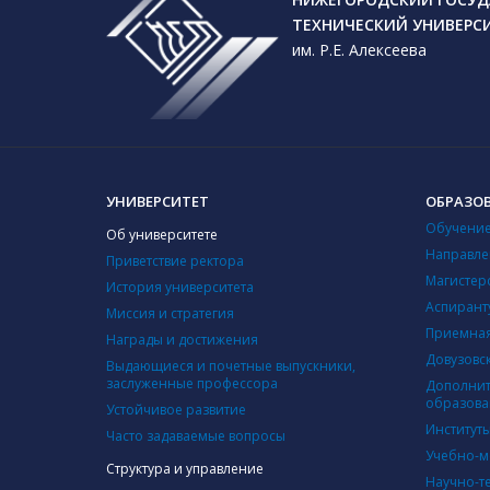
ТЕХНИЧЕСКИЙ УНИВЕРС
им. Р.Е. Алексеева
УНИВЕРСИТЕТ
ОБРАЗО
Обучение
Об университете
Направле
Приветствие ректора
Магистер
История университета
Аспирант
Миссия и стратегия
Приемная
Награды и достижения
Довузовс
Выдающиеся и почетные выпускники,
заслуженные профессора
Дополнит
образова
Устойчивое развитие
Институт
Часто задаваемые вопросы
Учебно-м
Структура и управление
Научно-т