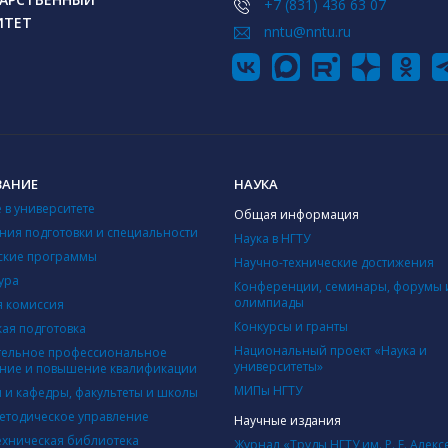
+7 (831) 436 63 07
ИТЕТ
nntu@nntu.ru
ВАНИЕ
НАУКА
 в университете
Общая информация
ния подготовки и специальности
Наука в НГТУ
ские программы
Научно-технические достижения
ура
Конференции, семинары, форумы 
олимпиады
 комиссия
Конкурсы и гранты
кая подготовка
Национальный проект «Наука и
ельное профессиональное
университеты»
ние и повышение квалификации
МИПы НГТУ
ы и кафедры, факультеты и школы
етодическое управление
Научные издания
ехническая библиотека
Журнал «Труды НГТУ им. Р. Е. Алекс