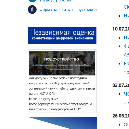
трудоустройства
Cl
Форма заявки на выпускников
Ни
10.07.2
НИ
Фи
АЭ
Ра
тр
Для доступа к форме резюме необходимо
выбрать в блоке «Вход для представителей
03.07.2
организаций» пункт «Для студентов» и ввести
ЧО
логин: NGTU_OPK
Пароль: dsgecrybr123
ав
После формирования резюме будет одобрено
или отклонено модератором от НГТУ
26.06.2
О