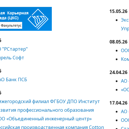
15.05.26
Экс
Упр
6
08.05.26
 "РСтартер"
ОО
прель Софт
Ком
6
24.04.26
АО Банк ПСБ
АО
«О
6
ижегородский филиал ФГБОУ ДПО Институт
17.04.26
звития профессионального образования
АО 
ОО «Объединенный инженерный центр»
ООО
ссийская производственная компания Cotton
Ста