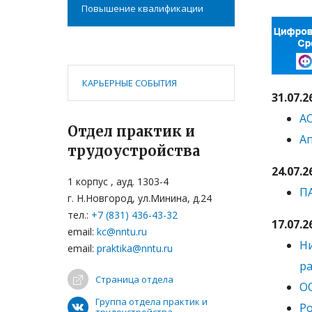
Повышение квалификации
КАРЬЕРНЫЕ СОБЫТИЯ
31.07.2
АО
Отдел практик и
А
трудоустройства
24.07.2
1 корпус , ауд. 1303-4
П
г. Н.Новгород, ул.Минина, д.24
тел.:
+7 (831) 436-43-32
17.07.2
email:
kc@nntu.ru
Н
email:
praktika@nntu.ru
ра
Страница отдела
О
Группа отдела практик и
Ро