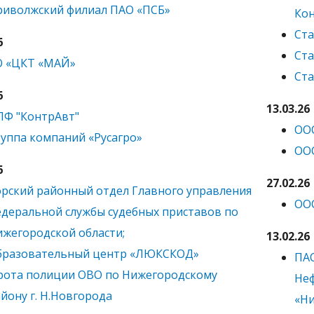
риволжский филиал ПАО «ПCБ»
Кон
Ста
6
Ста
О «ЦКТ «МАЙ»
Ста
6
13.03.26
ПФ "КонтрАвт"
ООО
уппа компаний «Русагро»
ООО
6
27.02.26
рский районный отдел Главного управления
ООО
деральной службы судебных приставов по
жегородской области;
13.02.26
бразовательный центр «ЛЮКСКОД»
ПА
рота полиции ОВО по Нижегородскому
Не
йону г. Н.Новгорода
«Н