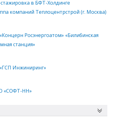
стажировка в БФТ-Холдинге
ппа компаний Теплоцентрстрой (г. Москва)
«Концерн Росэнергоатом» «Билибинская
мная станция»
«ГСП Инжиниринг»
О «СОФТ-НН»
но-технического обеспечения ВС РФ