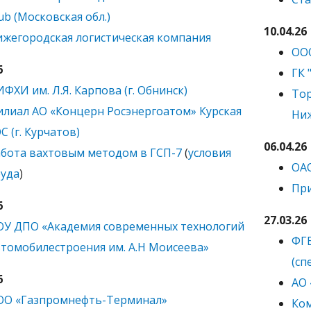
ub (Московская обл.)
10.04.26
жегородская логистическая компания
ООО
6
ГК 
ФХИ им. Л.Я. Карпова (г. Обнинск)
Тор
лиал АО «Концерн Росэнергоатом» Курская
Ниж
С (г. Курчатов)
06.04.26
бота вахтовым методом в ГСП-7
(
условия
ОА
уда
)
При
6
27.03.26
У ДПО «Академия современных технологий
ФГБ
томобилестроения им. А.Н Моисеева»
(сп
6
АО 
ОО «Газпромнефть-Терминал»
Ком