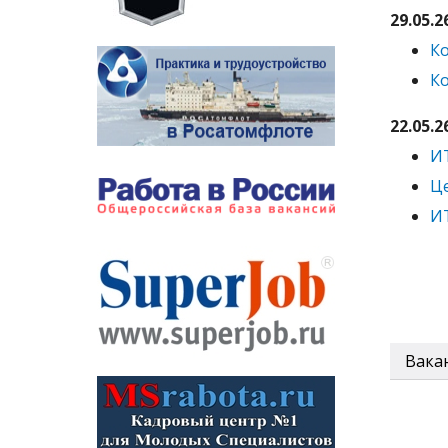
29.05.2
Ко
Ко
22.05.2
И
Це
И
Вакан
2026 у
На