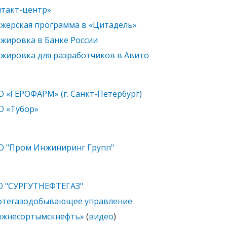
такт-центр»
жёрская программа в «Цитадель»
жировка в Банке России
жировка для разработчиков в Авито
 «ГЕРОФАРМ» (г. Санкт-Петербург)
 «Тубор»
 "Пром Инжиниринг Групп"
О "СУРГУТНЕФТЕГАЗ"
фтегазодобывающее управление
ижнесортымскнефть»
(
видео
)