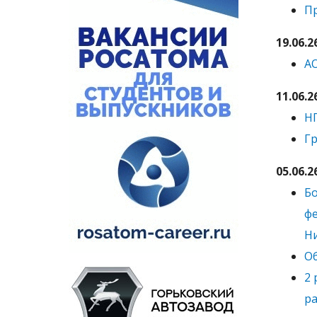
П
19.06.2
А
11.06.2
Н
Гр
05.06.2
Бо
фе
Ни
О
2 
ра