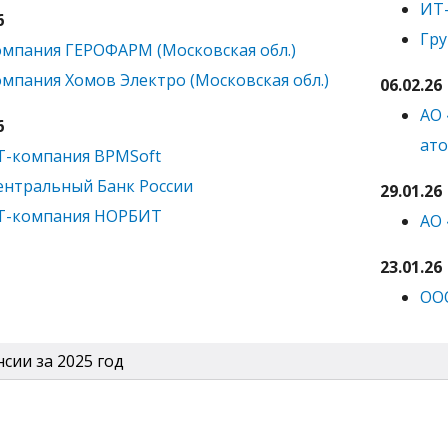
ИТ-
6
Гру
мпания ГЕРОФАРМ (Московская обл.)
мпания Хомов Электро (Московская обл.)
06.02.26
АО 
6
ато
Т-компания BPMSoft
нтральный Банк России
29.01.26
Т-компания НОРБИТ
АО 
23.01.26
ОО
сии за 2025 год
чебный год
учная рота военно-системных исследований материаль