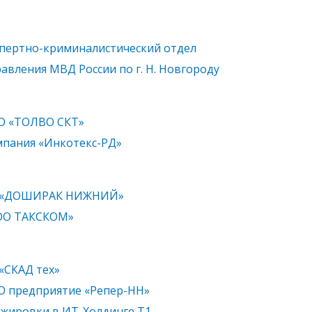
пертно-криминалистический отдел
авления МВД России по г. Н. Новгороду
О «ТОЛВО СКТ»
пания «Инкотекс-РД»
 «ДОШИРАК НИЖНИЙ»
ОО ТАКСКОМ»
«СКАД тех»
 предприятие «Репер-НН»
жировки в ИТ-Холдинге Т1