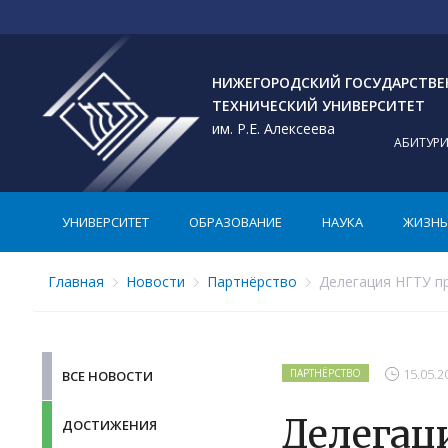
НИЖЕГОРОДСКИЙ ГОСУДАРСТВ
ТЕХНИЧЕСКИЙ УНИВЕРСИТЕТ
им. Р.Е. Алексеева
АБИТУР
УНИВЕРСИТЕТ
ОБРАЗОВАНИЕ
НАУКА
ЖИЗНЬ 
Главная
Новости
Партнёрство
Делегация НГТУ пр
15.05.2
ПАРТНЁРСТВО
ВСЕ НОВОСТИ
Делегац
ДОСТИЖЕНИЯ