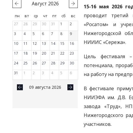
Август
2026
15-16 мая 2026 го
проводит третий 
пн
вт
ср
чт
пт
сб
вс
«Росатом» и учр
27
28
29
30
31
1
2
Нижегородской обл
3
4
5
6
7
8
9
НИИИС «Сережа».
10
11
12
13
14
15
16
17
18
19
20
21
22
23
Цель фестиваля –
24
25
26
27
28
29
30
потенциала, прора
31
1
2
3
4
5
6
на работу на предпр
09 августа 2026
В фестивале приму
НИИЭФА им. Д.В. Еф
завода «Труд», Н
Нижегородского рад
участников.