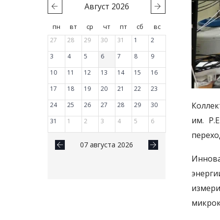
Август
2026
пн
вт
ср
чт
пт
сб
вс
27
28
29
30
31
1
2
3
4
5
6
7
8
9
10
11
12
13
14
15
16
17
18
19
20
21
22
23
Колле
24
25
26
27
28
29
30
им. Р.
31
1
2
3
4
5
6
перехо
07 августа 2026
Иннова
энерги
измер
микрок