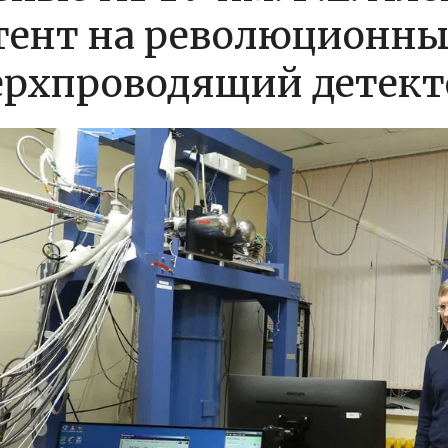
тент на революционн
ерхпроводящий детект