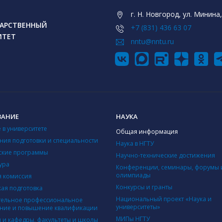
г. Н. Новгород, ул. Минина,
АРСТВЕННЫЙ
+7 (831) 436 63 07
ИТЕТ
nntu@nntu.ru
ВАНИЕ
НАУКА
 в университете
Общая информация
ния подготовки и специальности
Наука в НГТУ
ские программы
Научно-технические достижения
ура
Конференции, семинары, форумы 
олимпиады
 комиссия
Конкурсы и гранты
кая подготовка
Национальный проект «Наука и
ельное профессиональное
университеты»
ние и повышение квалификации
МИПы НГТУ
ы и кафедры, факультеты и школы