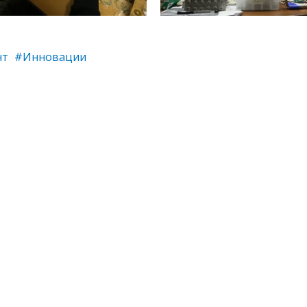
нт
#Инновации