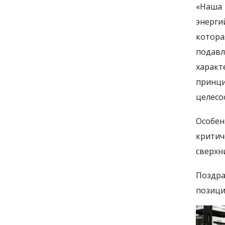
«Наша 
энерги
котора
подавл
харак
принци
целесо
Особен
критич
сверхн
Поздра
позици