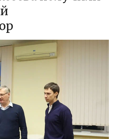
ый
ор