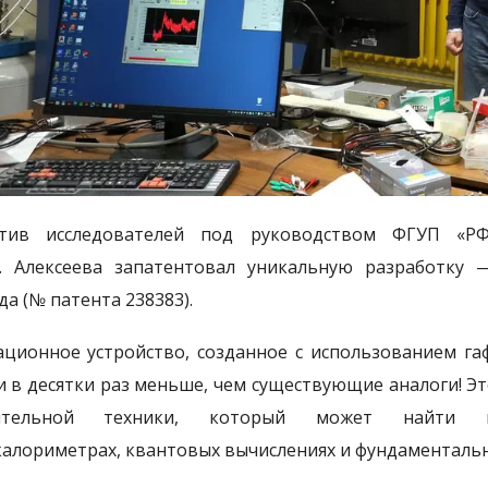
ктив исследователей под руководством ФГУП «Р
Е. Алексеева запатентовал уникальную разработку
да (№ патента 238383).
ционное устройство, созданное с использованием гаф
и в десятки раз меньше, чем существующие аналоги! Э
ительной техники, который может найти п
алориметрах, квантовых вычислениях и фундаментальн