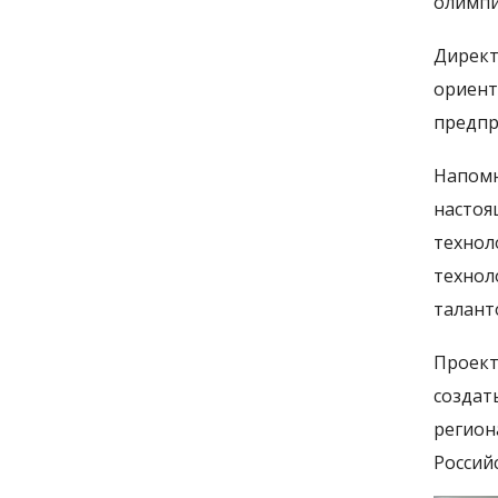
олимпи
Директ
ориен
предпр
Напомн
насто
технол
технол
талант
Проект
создат
регион
Россий