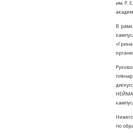
им. Р. 
академ
В рамк
кампус
«Грина
органи
Руково
пленар
дискус
НЕЙМАР
кампус
Нижего
по обр