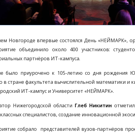
ем Новгороде впервые состоялся День «НЕЙМАРК», о
иятие объединило около 400 участников: студенто
риальных партнёров ИТ-кампуса.
е было приурочено к 105-летию со дня рождения Ю
о в стране факультета вычислительной математики и к
родский ИТ-кампус и Университет «НЕЙМАРК».
атор Нижегородской области
Глеб Никитин
отметил,
классных специалистов, создание инновационной экоси
иятие собрало представителей вузов-партнёров пр