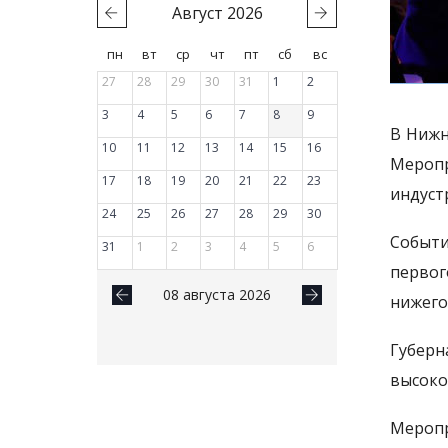
Август
2026
пн
вт
ср
чт
пт
сб
вс
27
28
29
30
31
1
2
3
4
5
6
7
8
9
В Нижн
10
11
12
13
14
15
16
Меропр
17
18
19
20
21
22
23
индуст
24
25
26
27
28
29
30
Событи
31
1
2
3
4
5
6
первог
08 августа 2026
нижего
Губерн
высоко
Меропр