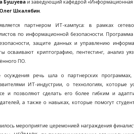
а Бушуева
и заведующий кафедрой «Информационная б
Олег Шкалябин
.
является партнером ИТ-кампуса: в рамках сетев
листов по информационной безопасности. Программа
езопасности, защите данных и управлению информа
ты осваивают криптографию, пентестинг, анализ уя
нного ПО.
 осуждения речь шла о партнерских программах,
авителями ИТ-индустрии, о технологиях, которые 
се и позволяют сделать его более гибким и адапт
дателей, а также о навыках, которые помогут студе
илось мероприятие церемонией награждения финалис