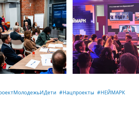
роектМолодежьИДети
#Нацпроекты
#НЕЙМАРК