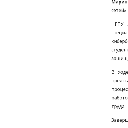
Марин
сетей»
НГТУ 
специа
киберб
студен
защищё
В ходе
предст
процес
работо
труда.
Заверш