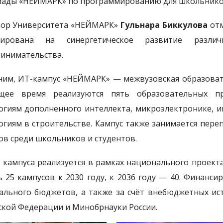
ады «НЕЙМАРК» по программированию для школьнико
ор Университета «НЕЙМАРК»
Гульнара Биккулова
отм
тирована на синергетическое развитие раз
инимательства.
им, ИТ-кампус «НЕЙМАРК» — межвузовская образоват
ящее время реализуются пять образовательных пр
огиям дополненного интеллекта, микроэлектронике,
огиям в строительстве. Кампус также занимается пер
ов среди школьников и студентов.
 кампуса реализуется в рамках национального проекта
ь 25 кампусов к 2030 году, к 2036 году — 40. Финанс
ального бюджетов, а также за счёт внебюджетных ис
ской Федерации и Минобрнауки России.