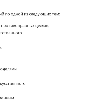
ий по одной из следующих тем:
 противоправных целях»;
усственного
,
моделями
кусственного
твенным