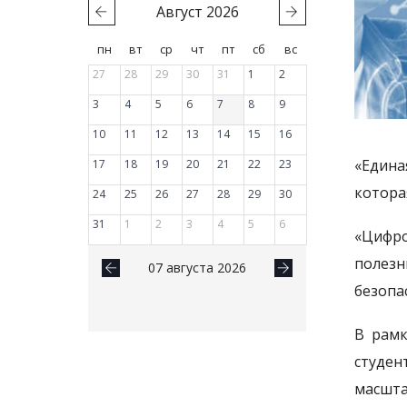
Август
2026
пн
вт
ср
чт
пт
сб
вс
27
28
29
30
31
1
2
3
4
5
6
7
8
9
10
11
12
13
14
15
16
«Едина
17
18
19
20
21
22
23
котора
24
25
26
27
28
29
30
31
1
2
3
4
5
6
«Цифро
полезн
07 августа 2026
безопа
В рамк
студен
масшт