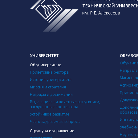
ТЕХНИЧЕСКИЙ УНИВЕРС
им. Р.Е. Алексеева
УНИВЕРСИТЕТ
ОБРАЗО
Обучение
Об университете
Направле
Приветствие ректора
Магистер
История университета
Аспирант
Миссия и стратегия
Приемная
Награды и достижения
Довузовс
Выдающиеся и почетные выпускники,
заслуженные профессора
Дополнит
образова
Устойчивое развитие
Институт
Часто задаваемые вопросы
Учебно-м
Структура и управление
Научно-т