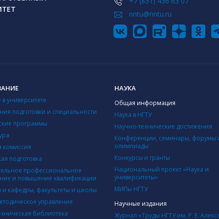
+7 (831) 436 63 07
ИТЕТ
nntu@nntu.ru
ВАНИЕ
НАУКА
 в университете
Общая информация
ния подготовки и специальности
Наука в НГТУ
ские программы
Научно-технические достижения
ура
Конференции, семинары, форумы 
олимпиады
 комиссия
Конкурсы и гранты
кая подготовка
Национальный проект «Наука и
ельное профессиональное
университеты»
ние и повышение квалификации
МИПы НГТУ
ы и кафедры, факультеты и школы
етодическое управление
Научные издания
ехническая библиотека
Журнал «Труды НГТУ им. Р. Е. Алекс