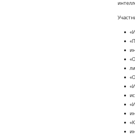
интелле
Участн
«И
«П
ин
«О
ли
«О
«И
ис
«И
ин
«К
ин