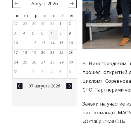
Август
2026
пн
вт
ср
чт
пт
сб
вс
27
28
29
30
31
1
2
3
4
5
6
7
8
9
10
11
12
13
14
15
16
17
18
19
20
21
22
23
24
25
26
27
28
29
30
В Нижегородском г
прошёл открытый д
31
1
2
3
4
5
6
циклом». Соревнова
07 августа 2026
СПО. Партнёрами че
Заявки на участие 
них: команды МАОУ
«Октябрьская СШ».