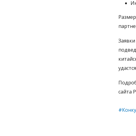
Ин
Размер
партне
Заявки
подве
китайс
удастс
Подроб
сайта 
#Конку