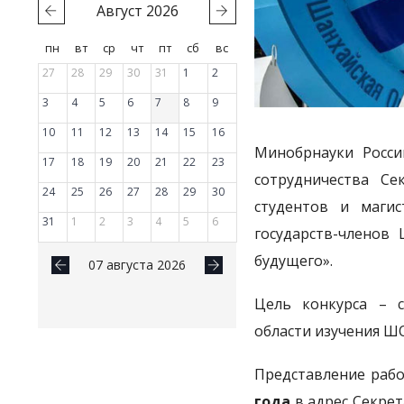
Август
2026
пн
вт
ср
чт
пт
сб
вс
27
28
29
30
31
1
2
3
4
5
6
7
8
9
10
11
12
13
14
15
16
Минобрнауки Росси
17
18
19
20
21
22
23
сотрудничества С
24
25
26
27
28
29
30
студентов и магис
31
1
2
3
4
5
6
государств-членов
будущего».
07 августа 2026
Цель конкурса – с
области изучения Ш
Представление рабо
года
в адрес Секре