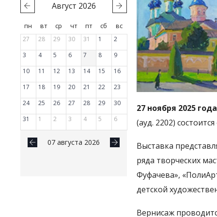
Август
2026
пн
вт
ср
чт
пт
сб
вс
27
28
29
30
31
1
2
3
4
5
6
7
8
9
10
11
12
13
14
15
16
17
18
19
20
21
22
23
24
25
26
27
28
29
30
27 ноября 2025 года 
31
1
2
3
4
5
6
(ауд. 2202) состоит
07 августа 2026
Выставка представл
ряда творческих мас
Фуфачева», «ПолиАр
детской художествен
Вернисаж проводитс