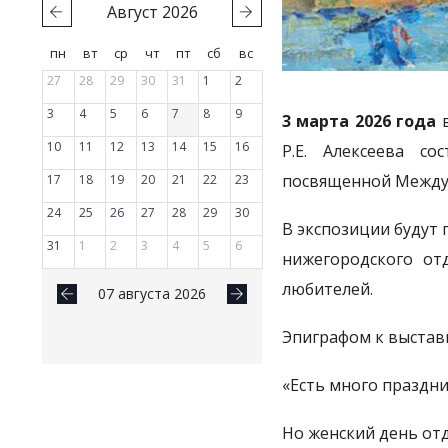
Август
2026
пн
вт
ср
чт
пт
сб
вс
27
28
29
30
31
1
2
3
4
5
6
7
8
9
3 марта 2026 года
в
10
11
12
13
14
15
16
Р.Е. Алексеева со
посвященной Между
17
18
19
20
21
22
23
24
25
26
27
28
29
30
В экспозиции будут
31
1
2
3
4
5
6
нижегородского от
любителей.
07 августа 2026
Эпиграфом к выставк
«Есть много праздни
Но женский день отд