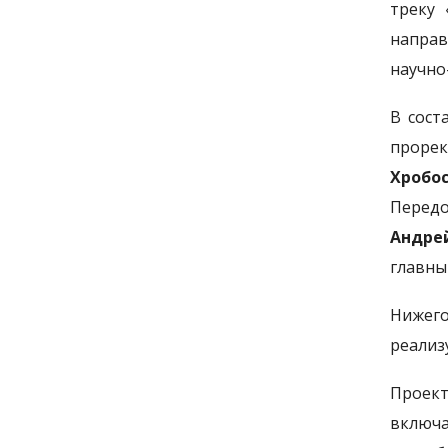
треку 
направ
научно
В сост
проре
Хробо
Перед
Андре
главны
Нижего
реализ
Проект
включа