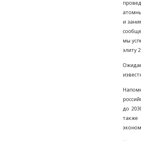
провед
атомны
и зани
сообще
мы усп
элиту 2
Ожидае
извест
Напомн
россий
до 203
также
эконом