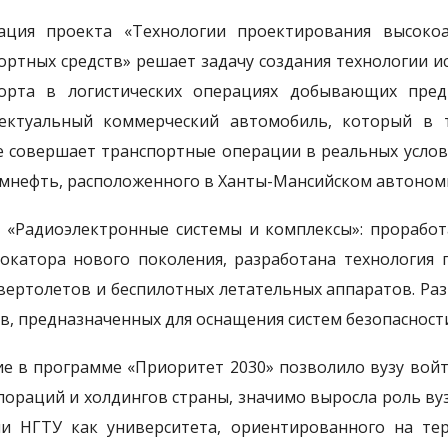
ация проекта «Технологии проектирования высок
ортных средств» решает задачу создания технологии 
орта в логистических операциях добывающих пред
ектуальный коммерческий автомобиль, который в
 совершает транспортные операции в реальных усло
мнефть, расположенного в Ханты-Мансийском автоном
 «Радиоэлектронные системы и комплексы»: проработ
окатора нового поколения, разработана технология 
вертолетов и беспилотных летательных аппаратов. Ра
в, предназначенных для оснащения систем безопаснос
ие в программе «Приоритет 2030» позволило вузу вой
пораций и холдингов страны, значимо выросла роль ву
и НГТУ как университета, ориентированного на те