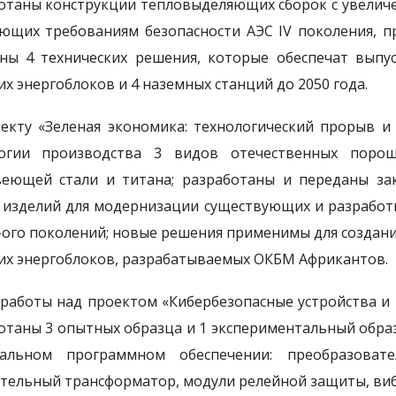
отаны конструкции тепловыделяющих сборок с увели
ющих требованиям безопасности АЭС IV поколения, п
ны 4 технических решения, которые обеспечат выпу
их энергоблоков и 4 наземных станций до 2050 года.
екту «Зеленая экономика: технологический прорыв и 
логии производства 3 видов отечественных порош
еющей стали и титана; разработаны и переданы за
 изделий для модернизации существующих и разработк
6-ого поколений; новые решения применимы для создани
их энергоблоков, разрабатываемых ОКБМ Африкантов.
 работы над проектом «Кибербезопасные устройства и 
отаны 3 опытных образца и 1 экспериментальный обра
нальном программном обеспечении: преобразовате
тельный трансформатор, модули релейной защиты, в