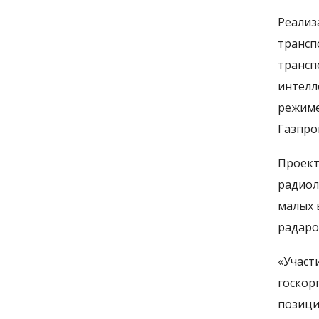
Реализ
трансп
трансп
интелл
режиме
Газпро
Проект
радиол
малых 
радаро
«Участ
госкор
позици