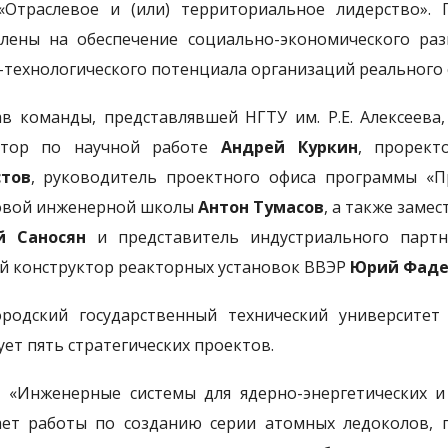
«Отраслевое и (или) территориальное лидерство».
лены на обеспечение социально-экономического раз
-технологического потенциала организаций реального 
ав команды, представлявшей НГТУ им. Р.Е. Алексеева
ктор по научной работе
Андрей Куркин
, прорек
стов
, руководитель проектного офиса программы «
овой инженерной школы
Антон Тумасов
, а также заме
й Саносян
и представитель индустриального партн
й конструктор реакторных установок ВВЭР
Юрий Фаде
родский государственный технический университе
ует пять стратегических проектов.
 «Инженерные системы для ядерно-энергетических и
ет работы по созданию серии атомных ледоколов, 