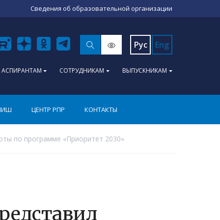
Сведения об образовательной организации
Рус
Eng
АСПИРАНТАМ
СОТРУДНИКАМ
ВЫПУСКНИКАМ
ПИШ
ЦЕНТР РПР
КОНТАКТЫ
боты по программе «Приоритет 2030»
представил