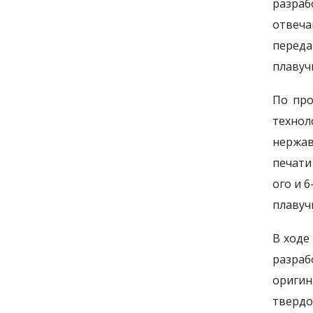
разраб
отвеча
переда
плавуч
По про
техно
нержав
печати
ого и 
плавуч
В ходе
разраб
ориги
твердо