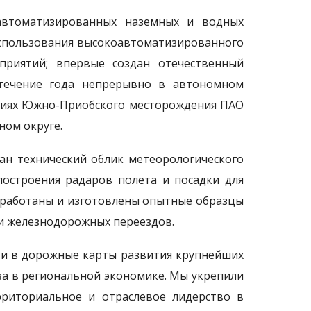
оавтоматизированных наземных и водных
использования высокоавтоматизированного
приятий; впервые создан отечественный
 течение года непрерывно в автономном
виях Южно-Приобского месторождения ПАО
ном округе.
ан технический облик метеорологического
построения радаров полета и посадки для
зработаны и изготовлены опытные образцы
ти железнодорожных переездов.
ти в дорожные карты развития крупнейших
за в региональной экономике. Мы укрепили
рриториальное и отраслевое лидерство в