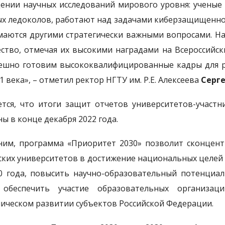
ении научных исследований мирового уровня: ученые 
х ледоколов, работают над задачами киберзащищеннос
маются другими стратегически важными вопросами. Н
ство, отмечая их высокими наградами на Всероссийск
ешно готовим высококвалифицированные кадры для р
1 века», – отметил ректор НГТУ им. Р.Е. Алексеева
Серг
тся, что итоги защит отчетов университетов-участ
ны в конце декабря 2022 года.
им, программа «Приоритет 2030» позволит сконцент
ских университетов в достижение национальных целей
0 года, повысить научно-образовательный потенциал
 обеспечить участие образовательных организац
ическом развитии субъектов Российской Федерации.