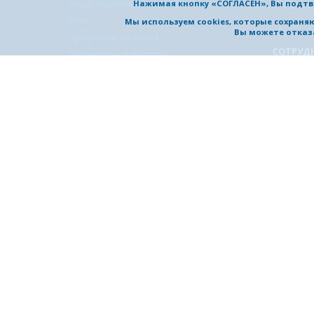
Нажимая кнопку «СОГЛАСЕН», Вы подтв
Лицензирование и аккредитация
Устав
Мы используем cookies, которые сохран
Вы можете отказа
Программы развития
СОТРУД
Коллективный договор
Междунар
Документы по самообследованию
Междунар
Защита информации
Сотрудни
Экспортный контроль
предпри
Сведения об образовательной организации
Сотрудни
Телефонный справочник
области 
Комплексная безопасность
Отдел ме
Символика и фирменный стиль
Центр об
Противодействие коррупции
Центр яз
Фонд целевого капитала
Материал
баннеры)
Контакты и реквизиты
Вакансии университета
ЦЕНТР Р
КОНТАКТЫ