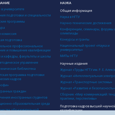
ВАНИЕ
НАУКА
 в университете
Общая информация
ния подготовки и специальности
Наука в НГТУ
ские программы
Научно-технические достижения
ура
Конференции, семинары, форумы 
олимпиады
 комиссия
Конкурсы и гранты
кая подготовка
Национальный проект «Наука и
ельное профессиональное
университеты»
ние и повышение квалификации
МИПы НГТУ
ы и кафедры, факультеты и школы
етодическое управление
Научные издания
ехническая библиотека
Журнал «Труды НГТУ им. Р. Е. Алекс
тская программа подготовки
Журнал «Интеллектуальная электр
ческих кадров
Журнал «Транспортные системы»
рофи»
Журнал «Развитие и безопасность»
транных граждан
Сборник «Мир коммуникаций: тен
учения иностранных студентов
практики, перспективы»
ионно-образовательная среда
Подготовка кадров высшей научно
ачества образовательной
квалификации
ости