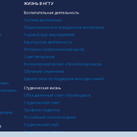
ЖИЗНЬ В НГТУ
Воспитательная деятельность
Система воспитания
Патриотическое и гражданское воспитание
и
Годовой круг мероприятий
Кураторская деятельность
Историко-патриотический центр
Совет ветеранов
Волонтерский проект «ПромЭкскурсовод»
Обучение служением
Единое окно по поддержке молодых семей
еева»
Студенческая жизнь
отехника»
Объединённый совет обучающихся
Студенческий совет
Профком студентов
денции,
Российский союз молодежи
Студенческий клуб
й
Студенческие отряды