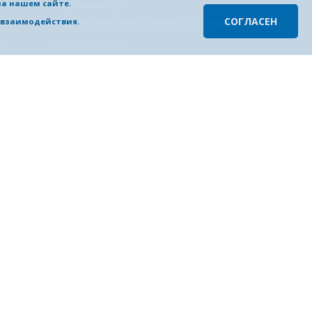
на нашем сайте.
в высшей
Cпортивный клуб
СОГЛАСЕН
о взаимодействия.
Студенческий совет студенческого городка
Инфраструктура
й
Учебные корпуса
Студенческий городок
Столовая «Студпит»
ских и
Научно-техническая библиотека
База отдыха «Ждановец»
дской
Разное
СМИ о НГТУ
Газета «Политехник»
Диктант Победы
Опросы
ПИШ
роекты