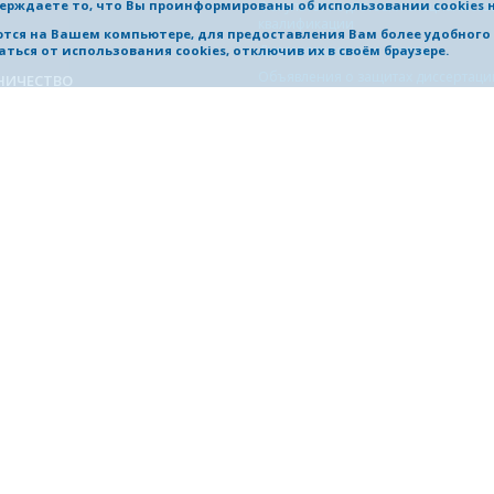
ерждаете то, что Вы проинформированы об использовании cookies 
Факультет подготовки специалисто
квалификации
яются на Вашем компьютере, для предоставления Вам более удобног
Диссертационные советы
ться от использования cookies, отключив их в своём браузере.
Объявления о защитах диссертаци
НИЧЕСТВО
одная деятельность
Структура научной части
одные проекты
Научно-технический совет
чество с отечественными
Управление научно-исследователь
ятиями
инновационных работ
чество с организациями России в
Совет по НИР студентов Нижегоро
науки
области
ждународных связей
учения иностранных студентов
ыковой подготовки
ПРИОРИТЕТ 2030
ы для партнеров (логотипы,
О программе
Документы
Команда
Проектный офис
ПР
Новости
Стратегические технологические п