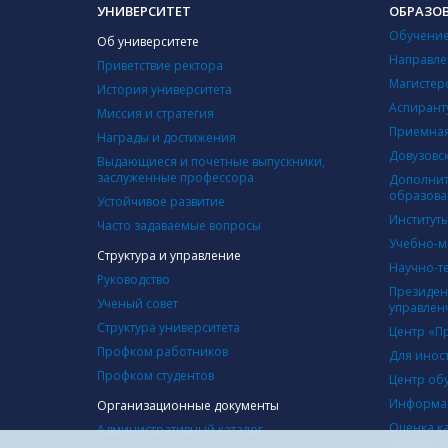
УНИВЕРСИТЕТ
ОБРАЗО
Обучение
Об университете
Направле
Приветствие ректора
Магистер
История университета
Аспирант
Миссия и стратегия
Приемная
Награды и достижения
Довузовс
Выдающиеся и почетные выпускники,
заслуженные профессора
Дополнит
образова
Устойчивое развитие
Институт
Часто задаваемые вопросы
Учебно-м
Структура и управление
Научно-т
Руководство
Президен
Ученый совет
управлен
Структура университета
Центр «П
Профком работников
Для инос
Профком студентов
Центр об
Информац
Организационные документы
Оценка к
Административный каталог
деятельн