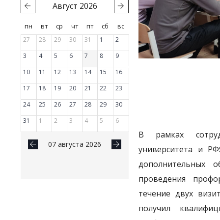
Август
2026
пн
вт
ср
чт
пт
сб
вс
27
28
29
30
31
1
2
3
4
5
6
7
8
9
10
11
12
13
14
15
16
17
18
19
20
21
22
23
24
25
26
27
28
29
30
31
1
2
3
4
5
6
В рамках сотрудн
07 августа 2026
университета и РФ
дополнительных о
проведения профо
течение двух визи
получил квалифиц