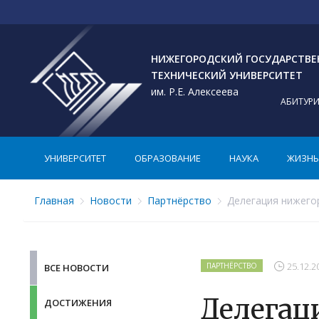
НИЖЕГОРОДСКИЙ ГОСУДАРСТВ
ТЕХНИЧЕСКИЙ УНИВЕРСИТЕТ
им. Р.Е. Алексеева
АБИТУР
УНИВЕРСИТЕТ
ОБРАЗОВАНИЕ
НАУКА
ЖИЗНЬ 
Главная
Новости
Партнёрство
Делегация нижегор
25.12.2
ПАРТНЁРСТВО
ВСЕ НОВОСТИ
Делегац
ДОСТИЖЕНИЯ