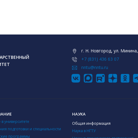
г. Н. Новгород, ул. Минина,
АРСТВЕННЫЙ
+7 (831) 436 63 07
ИТЕТ
nntu@nntu.ru
ВАНИЕ
НАУКА
 в университете
Общая информация
ния подготовки и специальности
Наука в НГТУ
ские программы