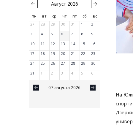
Август
2026
пн
вт
ср
чт
пт
сб
вс
27
28
29
30
31
1
2
3
4
5
6
7
8
9
10
11
12
13
14
15
16
17
18
19
20
21
22
23
24
25
26
27
28
29
30
31
1
2
3
4
5
6
07 августа 2026
На Южн
спорти
Дзерж
универ