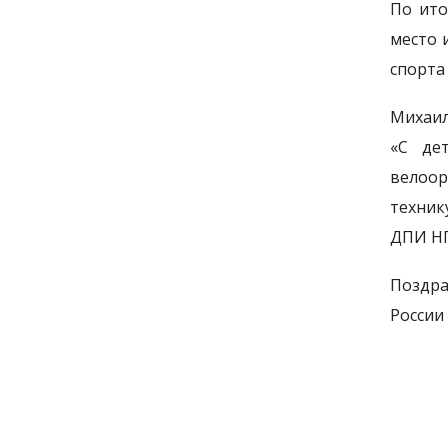
По ито
место 
спорта
Михаил
«С де
велоор
техник
ДПИ НГ
Поздра
России