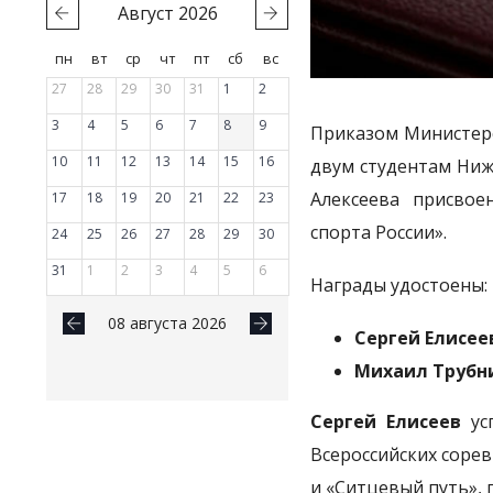
Август
2026
пн
вт
ср
чт
пт
сб
вс
27
28
29
30
31
1
2
3
4
5
6
7
8
9
Приказом Министерс
10
11
12
13
14
15
16
двум студентам Ниже
Алексеева присвое
17
18
19
20
21
22
23
спорта России».
24
25
26
27
28
29
30
31
1
2
3
4
5
6
Награды удостоены:
08 августа 2026
Сергей Елисее
Михаил Трубн
Сергей Елисеев
усп
Всероссийских соре
и «Ситцевый путь», 