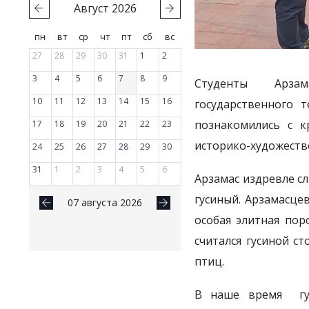
Август
2026
пн
вт
ср
чт
пт
сб
вс
27
28
29
30
31
1
2
3
4
5
6
7
8
9
Студенты Арзам
10
11
12
13
14
15
16
государственного т
познакомились с к
17
18
19
20
21
22
23
историко-художеств
24
25
26
27
28
29
30
31
1
2
3
4
5
6
Арзамас издревле с
гусиный. Арзамасцев
07 августа 2026
особая элитная пор
считался гусиной с
птиц.
В наше время гус