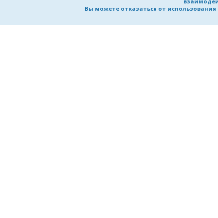
взаимодей
Вы можете отказаться от использования co
НИЖЕГОРОДСКИЙ ГОСУДАРСТВ
ТЕХНИЧЕСКИЙ УНИВЕРСИТЕТ
им. Р.Е. Алексеева