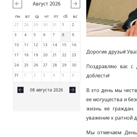
Август
2026
пн
вт
ср
чт
пт
сб
вс
27
28
29
30
31
1
2
3
4
5
6
7
8
9
10
11
12
13
14
15
16
Дорогие друзья! Ува
17
18
19
20
21
22
23
24
25
26
27
28
29
30
Поздравляю вас с 
доблести!
31
1
2
3
4
5
6
08 августа 2026
В это день мы чест
ее могущества и бе
жизнь ее граждан. 
уважение к ратной д
Мы отмечаем День 