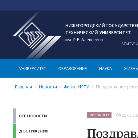
НИЖЕГОРОДСКИЙ ГОСУДАРСТВ
ТЕХНИЧЕСКИЙ УНИВЕРСИТЕТ
им. Р.Е. Алексеева
АБИТУР
УНИВЕРСИТЕТ
ОБРАЗОВАНИЕ
НАУКА
ЖИЗНЬ 
Главная
Новости
Жизнь НГТУ
Поздравление ректо
23.02.20
ЖИЗНЬ НГТУ
ВСЕ НОВОСТИ
Поздрав
ДОСТИЖЕНИЯ