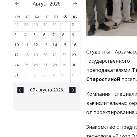
Август
2026
пн
вт
ср
чт
пт
сб
вс
27
28
29
30
31
1
2
3
4
5
6
7
8
9
10
11
12
13
14
15
16
Студенты Арзамасс
17
18
19
20
21
22
23
государственного
24
25
26
27
28
29
30
преподавателями
Т
31
1
2
3
4
5
6
Старостиной
посети
07 августа 2026
Компания специали
вычислительных сер
от проектирования 
Знакомство с предпр
технолога «Рикор Э