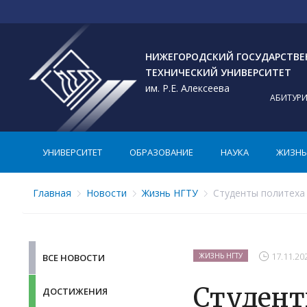
НИЖЕГОРОДСКИЙ ГОСУДАРСТВ
ТЕХНИЧЕСКИЙ УНИВЕРСИТЕТ
им. Р.Е. Алексеева
АБИТУР
УНИВЕРСИТЕТ
ОБРАЗОВАНИЕ
НАУКА
ЖИЗНЬ 
Главная
Новости
Жизнь НГТУ
Студенты политеха
17.11.20
ЖИЗНЬ НГТУ
ВСЕ НОВОСТИ
Студент
ДОСТИЖЕНИЯ