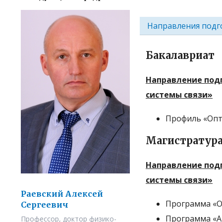
Направления подг
Бакалавриат
Направление подг
системы связи
»
Профиль «Опти
Магистратур
Направление подг
системы связи
»
Раевский Алексей
Программа «Оп
Сергеевич
Программа «А
Профессор, доктор физико-