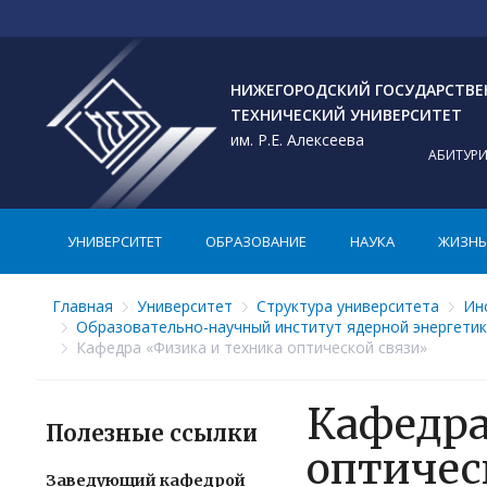
НИЖЕГОРОДСКИЙ ГОСУДАРСТВ
ТЕХНИЧЕСКИЙ УНИВЕРСИТЕТ
им. Р.Е. Алексеева
АБИТУР
УНИВЕРСИТЕТ
ОБРАЗОВАНИЕ
НАУКА
ЖИЗНЬ 
Главная
Университет
Структура университета
Ин
Образовательно-научный институт ядерной энергетик
Кафедра «Физика и техника оптической связи»
Кафедра
Полезные ссылки
оптичес
Заведующий кафедрой