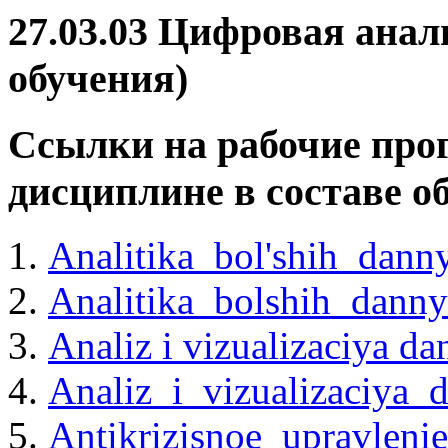
27.03.03 Цифровая анал
обучения)
Ссылки на рабочие про
дисциплине в составе 
Analitika_bol'shih_dann
Analitika_bolshih_dann
Analiz i vizualizaciya d
Analiz_i_vizualizaciya_
Antikrizisnoe_upravleni