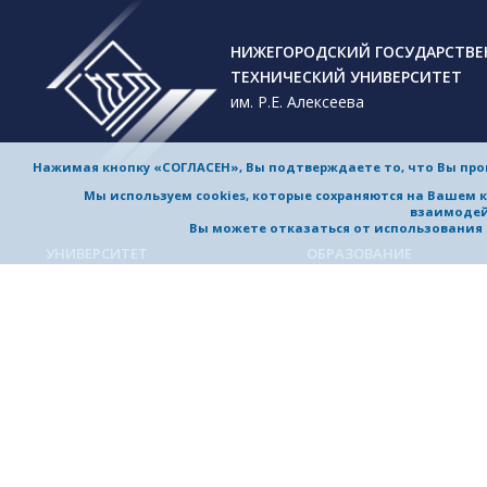
НИЖЕГОРОДСКИЙ ГОСУДАРСТВ
ТЕХНИЧЕСКИЙ УНИВЕРСИТЕТ
им. Р.Е. Алексеева
Нажимая кнопку «СОГЛАСЕН», Вы подтверждаете то, что Вы пр
Мы используем cookies, которые сохраняются на Вашем 
взаимодей
Вы можете отказаться от использования co
УНИВЕРСИТЕТ
ОБРАЗОВАНИЕ
Обучение в университете
Об университете
Направления подготовки и
Приветствие ректора
специальности
История университета
Магистерские программы
Миссия и стратегия
Аспирантура
Награды и достижения
Приемная комиссия
Выдающиеся и почетные
Довузовская подготовка
выпускники, заслуженные
профессора
Дополнительное
профессиональное образо
Устойчивое развитие