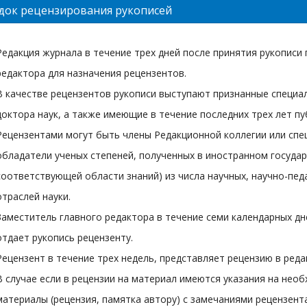
док рецензирования рукописей
Редакция журнала в течение трех дней после принятия рукописи
редактора для назначения рецензентов.
В качестве рецензентов рукописи выступают признанные специа
доктора наук, а также имеющие в течение последних трех лет п
Рецензентами могут быть члены Редакционной коллегии или спец
обладатели ученых степеней, полученных в иностранном государ
соответствующей области знаний) из числа научных, научно-пе
отраслей науки.
Заместитель главного редактора в течение семи календарных дн
отдает рукопись рецензенту.
Рецензент в течение трех недель, представляет рецензию в реда
В случае если в рецензии на материал имеются указания на не
материалы (рецензия, памятка автору) с замечаниями рецензент