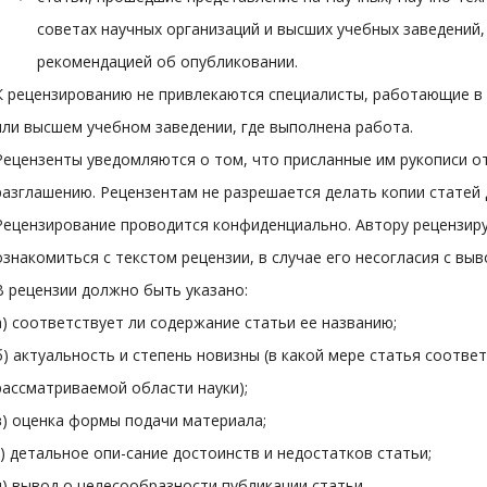
советах научных организаций и высших учебных заведений
рекомендацией об опубликовании.
К рецензированию не привлекаются специалисты, работающие в
или высшем учебном заведении, где выполнена работа.
Рецензенты уведомляются о том, что присланные им рукописи о
разглашению. Рецензентам не разрешается делать копии статей 
Рецензирование проводится конфиденциально. Автору рецензир
ознакомиться с текстом рецензии, в случае его несогласия с вы
В рецензии должно быть указано:
а) соответствует ли содержание статьи ее названию;
б) актуальность и степень новизны (в какой мере статья соотв
рассматриваемой области науки);
в) оценка формы подачи материала;
г) детальное опи-сание достоинств и недостатков статьи;
д) вывод о целесообразности публикации статьи.