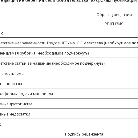
Редакция не берет на себя обязательства по срокам публикации.
Образец рецензии
РЕЦЕНЗИЯ
ью
етствие направленности Трудов НГТУ им. Р.Е. Алексеева (необходимое по
ендуемая рубрика (необходимое подчеркнуть)
етствие статьи ее названию (необходимое подчеркнуть)
льность темы
ень новизны
ка формы подачи материала
вные достоинства
вные недостатки
д
Подпись рецензента ______________________