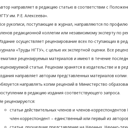
Автор направляет в редакцию статью в соответствии с Положе
НГТУ им. Р.Е. Алексеева».
Все рукописи, поступающие в журнал, направляются по профилю
членов редакционной коллегии или независимому эксперту по ре
Издание осуществляет рецензирование всех по-ступающих в ре
журнала «Труды НГТУ», с целью их экспертной оценки. Все реце
тематике рецензируемых материалов и имеют в течение последн
рецензируемой статьи. Рецензии хранятся в издательстве и в ред
издания направляет авторам представленных материалов копии 
обязуется направлять копии рецензий в Министерство образова
поступлении в редакцию издания соответствующего запроса.
Не рецензируются:
статьи действительных членов и членов-корреспондентов Р
член-корреспондент – единственный или первый из авторов
статьи, прошедшие представление на Научных, Научно-тех