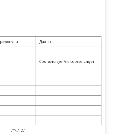
дчеркнуть)
Да/нет
Соответствует/не соответствует
_______ /Ф.И.О/