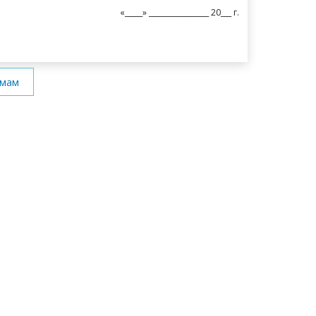
«_____» _________________ 20___ г.
ммам