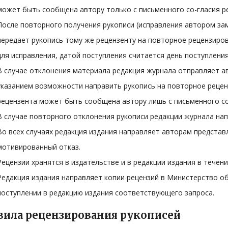
может быть сообщена автору только с письменного со-гласия р
После повторного получения рукописи (исправления автором зам
передает рукопись тому же рецензенту на повторное рецензиров
для исправления, датой поступления считается день поступлени
В случае отклонения материала редакция журнала отправляет а
указанием возможности направить рукопись на повторное реце
рецензента может быть сообщена автору лишь с письменного со
В случае повторного отклонения рукописи редакции журнала нап
Во всех случаях редакция издания направляет авторам представ
мотивированный отказ.
Рецензии хранятся в издательстве и в редакции издания в течени
Редакция издания направляет копии рецензий в Министерство об
поступлении в редакцию издания соответствующего запроса.
вила рецензирования рукописей