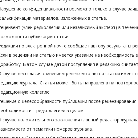
Нарушение конфиденциальности возможно только в случае заяв
фальсификации материалов, изложенных в статье.
Рецензент (член редколлегии или независимый эксперт) в течени
возможности публикации статьи.
Редакция по электронной почте сообщает автору результаты ре
Если в рецензии на статью имеется указание на необходимость 
доработку. В этом случае датой поступления в редакцию считае
В случае несогласия с мнением рецензента автор статьи имеет 
редакцию журнала. Статья может быть направлена на повторное
редакционную коллегию.
Решение о целесообразности публикации после рецензирования 
необходимости – редколлегией в целом.
В случае положительного заключения главный редактор журнала
зависимости от тематики номеров журнала.