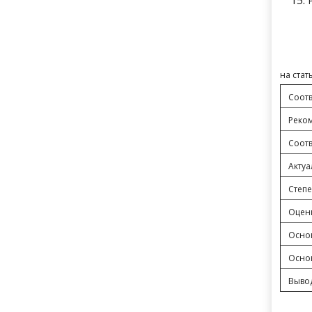
на стат
Соотв
Реком
Соотв
Актуа
Степ
Оцен
Осно
Осно
Выво