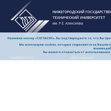
НИЖЕГОРОДСКИЙ ГОСУДАРСТВ
ТЕХНИЧЕСКИЙ УНИВЕРСИТЕТ
им. Р.Е. Алексеева
Нажимая кнопку «СОГЛАСЕН», Вы подтверждаете то, что Вы пр
Мы используем cookies, которые сохраняются на Вашем 
взаимодей
Вы можете отказаться от использования co
УНИВЕРСИТЕТ
ОБРАЗОВАНИЕ
Обучение в университете
Об университете
Направления подготовки и
Приветствие ректора
специальности
История университета
Магистерские программы
Миссия и стратегия
Аспирантура
Награды и достижения
Приемная комиссия
Выдающиеся и почетные
Довузовская подготовка
выпускники, заслуженные
профессора
Дополнительное
профессиональное образо
Устойчивое развитие