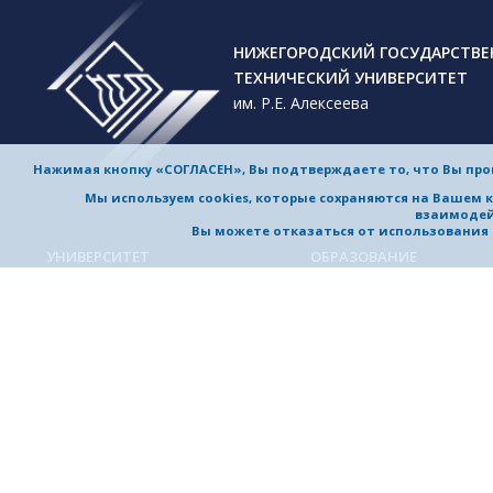
НИЖЕГОРОДСКИЙ ГОСУДАРСТВ
ТЕХНИЧЕСКИЙ УНИВЕРСИТЕТ
им. Р.Е. Алексеева
Нажимая кнопку «СОГЛАСЕН», Вы подтверждаете то, что Вы пр
Мы используем cookies, которые сохраняются на Вашем 
взаимодей
Вы можете отказаться от использования co
УНИВЕРСИТЕТ
ОБРАЗОВАНИЕ
Обучение в университете
Об университете
Направления подготовки и
Приветствие ректора
специальности
История университета
Магистерские программы
Миссия и стратегия
Аспирантура
Награды и достижения
Приемная комиссия
Выдающиеся и почетные
Довузовская подготовка
выпускники, заслуженные
профессора
Дополнительное
профессиональное образо
Устойчивое развитие