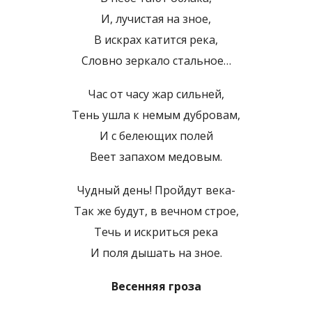
И, лучистая на зное,
В искрах катится река,
Словно зеркало стальное…
Час от часу жар сильней,
Тень ушла к немым дубровам,
И с белеющих полей
Веет запахом медовым.
Чудный день! Пройдут века-
Так же будут, в вечном строе,
Течь и искриться река
И поля дышать на зное.
Весенняя гроза