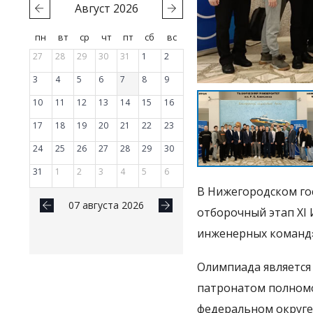
Август
2026
пн
вт
ср
чт
пт
сб
вс
27
28
29
30
31
1
2
3
4
5
6
7
8
9
10
11
12
13
14
15
16
17
18
19
20
21
22
23
24
25
26
27
28
29
30
31
1
2
3
4
5
6
В Нижегородском го
07 августа 2026
отборочный этап ХI
инженерных команд»
Олимпиада является
патронатом полномо
федеральном округ