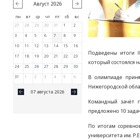
Август
2026
пн
вт
ср
чт
пт
сб
вс
27
28
29
30
31
1
2
3
4
5
6
7
8
9
10
11
12
13
14
15
16
Подведены итоги I
17
18
19
20
21
22
23
который состоялся н
24
25
26
27
28
29
30
В олимпиаде приня
31
1
2
3
4
5
6
Нижегородской обла
07 августа 2026
Командный зачёт п
предложено 10 задач
По итогам соревнов
университета им. Р.