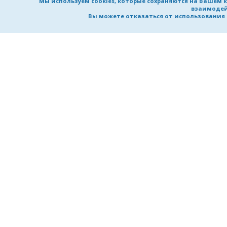
Мы используем cookies, которые сохраняются на Вашем 
взаимодей
Вы можете отказаться от использования co
НИЖЕГОРОДСКИЙ ГОСУДАРСТВ
ТЕХНИЧЕСКИЙ УНИВЕРСИТЕТ
им. Р.Е. Алексеева