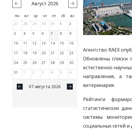
Август
2026
пн
вт
ср
чт
пт
сб
вс
27
28
29
30
31
1
2
3
4
5
6
7
8
9
10
11
12
13
14
15
16
Агентство RAEX опу
17
18
19
20
21
22
23
Обновлены списки л
24
25
26
27
28
29
30
естественно-научн
31
1
2
3
4
5
6
направления, а та
ветеринария.
07 августа 2026
Рейтинги формир
статистических да
системы монитори
социальных сетей и 