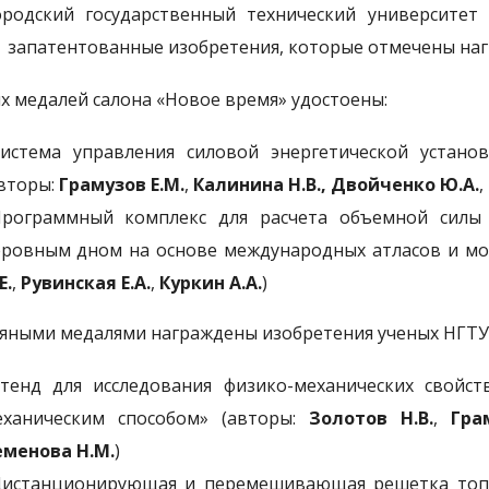
родский государственный технический университет
 запатентованные изобретения, которые отмечены наг
х медалей салона «Новое время» удостоены:
Система управления силовой энергетической устано
вторы:
Грамузов Е.М.
,
Калинина Н.В.,
Двойченко Ю.А.
,
Программный комплекс для расчета объемной силы
еровным дном на основе международных атласов и м
Е.
,
Рувинская Е.А.
,
Куркин А.А.
)
яными медалями награждены изобретения ученых НГТУ им
Стенд для исследования физико-механических свойс
еханическим способом» (авторы:
Золотов Н.В.
,
Гра
еменова Н.М.
)
Дистанционирующая и перемешивающая решетка топли