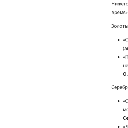
Нижего
время»
Золоты
«
(а
«
н
О.
Серебр
«
м
С
«