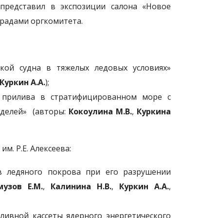
 представил в экспозиции салона «Новое
радами оргкомитета.
вкой судна в тяжелых ледовых условиях»
Куркин А.А.
);
 прилива в стратифицированном море с
оделей» (авторы:
Кокоулина М.В.
,
Куркина
. Р.Е. Алексеева:
тв ледяного покрова при его разрушении
музов Е.М.
,
Калинина Н.В.
,
Куркин А.А.
,
вной кассеты ядерного энергетического