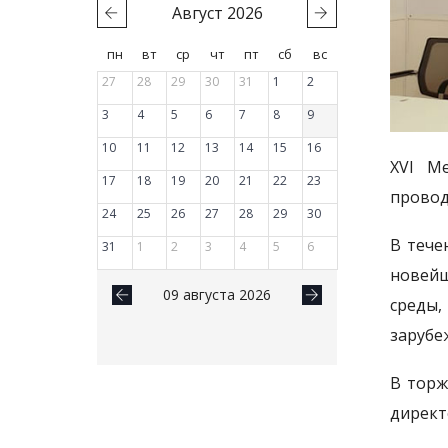
Август
2026
пн
вт
ср
чт
пт
сб
вс
27
28
29
30
31
1
2
3
4
5
6
7
8
9
10
11
12
13
14
15
16
XVI М
17
18
19
20
21
22
23
провод
24
25
26
27
28
29
30
В тече
31
1
2
3
4
5
6
новейш
09 августа 2026
среды,
зарубе
В торж
директ