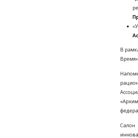
ре
Пр
«
Ас
В рамк
Время»
Напомн
рацион
Ассоци
«Архим
федерац
Салон
иннова