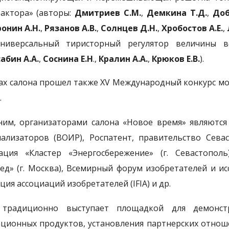
актора» (авторы:
Дмитриев С.М.
,
Демкина Т.Д.
,
Доб
онин А.Н.
,
Рязанов А.В.
,
Солнцев Д.Н.
,
Хробостов А.Е.
,
Универсальный тиристорный регулятор величины в
абин А.А.
,
Соснина Е.Н
.,
Кралин А.А.
,
Крюков Е.В.
).
ах салона прошел также ХV Международный конкурс м
.
им, организаторами салона «Новое время» являются
ализаторов (ВОИР), Роспатент, правительство Сева
ация «Кластер «Энергосбережение» (г. Севастопо
ед» (г. Москва), Всемирный форум изобретателей и ис
ия ассоциаций изобретателей (IFIA) и др.
 традиционно выступает площадкой для демонст
ционных продуктов, установления партнерских отноше