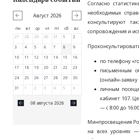
Согласно статисти
необходимых справ
Август
2026
консультируют так
пн
вт
ср
чт
пт
сб
вс
сопровождения и исп
27
28
29
30
31
1
2
Проконсультировать
3
4
5
6
7
8
9
10
11
12
13
14
15
16
по телефону «го
17
18
19
20
21
22
23
письменным о
24
25
26
27
28
29
30
(онлайн-заявку
31
1
2
3
4
5
6
личным посеще
кабинет 107. Це
08 августа 2026
— с 8:00 до 16:00
Минпросвещения Рос
на всех уровнях —