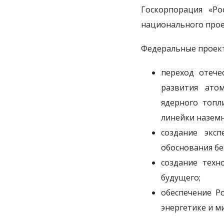
Госкорпорация «Ро
национального прое
Федеральные проект
переход отече
развития ато
ядерного топл
линейки назем
создание экс
обоснования бе
создание техн
будущего;
обеспечение Р
энергетике и м