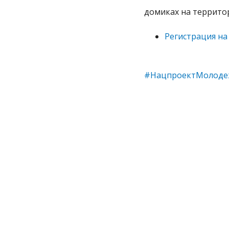
домиках на территор
Регистрация н
#НацпроектМолод