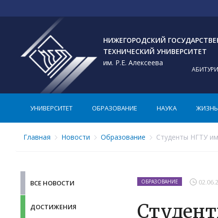
НИЖЕГОРОДСКИЙ ГОСУДАРСТВ
ТЕХНИЧЕСКИЙ УНИВЕРСИТЕТ
им. Р.Е. Алексеева
АБИТУР
УНИВЕРСИТЕТ
ОБРАЗОВАНИЕ
НАУКА
ЖИЗНЬ 
Главная
Новости
Образование
Студенты НГТУ име
02.06.
ОБРАЗОВАНИЕ
ВСЕ НОВОСТИ
Студент
ДОСТИЖЕНИЯ