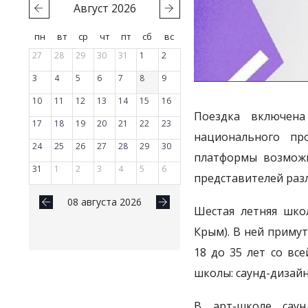
Август
2026
пн
вт
ср
чт
пт
сб
вс
27
28
29
30
31
1
2
3
4
5
6
7
8
9
10
11
12
13
14
15
16
Поездка включена
17
18
19
20
21
22
23
национального пр
24
25
26
27
28
29
30
платформы возможн
31
1
2
3
4
5
6
представителей раз
08 августа 2026
Шестая летняя шк
Крым). В ней примут
18 до 35 лет со вс
школы: саунд-дизайн
В арт-школе саун