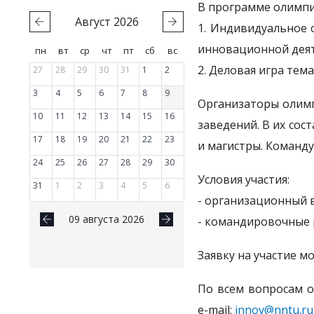
В программе олимп
Август
2026
1. Индивидуальное 
инновационной деят
пн
вт
ср
чт
пт
сб
вс
2. Деловая игра тем
27
28
29
30
31
1
2
3
4
5
6
7
8
9
Организаторы олимп
10
11
12
13
14
15
16
заведений. В их сос
17
18
19
20
21
22
23
и магистры. Команду
24
25
26
27
28
29
30
Условия участия:
31
1
2
3
4
5
6
- организационный в
09 августа 2026
- командировочные 
Заявку на участие м
По всем вопросам ор
e-mail:
innov@nntu.ru