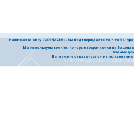
Нажимая кнопку «СОГЛАСЕН», Вы подтверждаете то, что Вы пр
Мы используем cookies, которые сохраняются на Вашем 
взаимодей
Вы можете отказаться от использования co
НИЖЕГОРОДСКИЙ ГОСУДАРСТВ
ТЕХНИЧЕСКИЙ УНИВЕРСИТЕТ
им. Р.Е. Алексеева
УНИВЕРСИТЕТ
ОБРАЗОВАНИЕ
Обучение в университете
Об университете
Направления подготовки и
Приветствие ректора