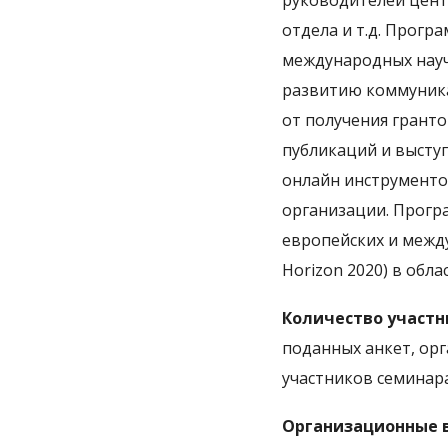
руководителей цент
отдела и т.д. Прог
международных научн
развитию коммуника
от получения грант
публикаций и высту
онлайн инструменто
организации. Прогр
европейских и междун
Horizon 2020) в обл
Количество участни
поданных анкет, ор
участников семинар
Организационные 