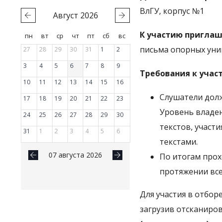
ВлГУ, корпус №1
Август
2026
К участию приглаш
пн
вт
ср
чт
пт
сб
вс
письма опорных уни
27
28
29
30
31
1
2
3
4
5
6
7
8
9
Требования к учас
10
11
12
13
14
15
16
Слушатели долж
17
18
19
20
21
22
23
Уровень владен
24
25
26
27
28
29
30
текстов, участ
31
1
2
3
4
5
6
текстами.
07 августа 2026
По итогам прох
протяжении все
Для участия в отбо
загрузив отсканиро