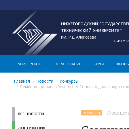
НИЖЕГОРОДСКИЙ ГОСУДАРСТВ
ТЕХНИЧЕСКИЙ УНИВЕРСИТЕТ
им. Р.Е. Алексеева
АБИТУР
УНИВЕРСИТЕТ
ОБРАЗОВАНИЕ
НАУКА
ЖИЗНЬ 
Главная
Новости
Конкурсы
Семинар-тренинг «Researcher Connect» для аспиранто
30.04.201
КОНКУРСЫ
ВСЕ НОВОСТИ
ДОСТИЖЕНИЯ