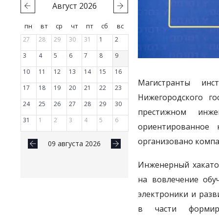
Август
2026
пн
вт
ср
чт
пт
сб
вс
27
28
29
30
31
1
2
3
4
5
6
7
8
9
10
11
12
13
14
15
16
Магистранты инс
17
18
19
20
21
22
23
Нижегородского го
24
25
26
27
28
29
30
престижном инже
31
1
2
3
4
5
6
ориентированное 
организовано комп
09 августа 2026
Инженерный хакатон
на вовлечение обу
электроники и раз
в части формир