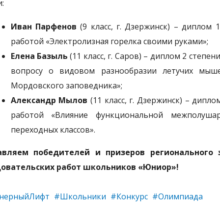
:
Иван Парфенов
(9 класс, г. Дзержинск) – диплом
работой «Электролизная горелка своими руками»;
Елена Базыль
(11 класс, г. Саров) – диплом 2 степе
вопросу о видовом разнообразии летучих мыше
Мордовского заповедника»;
Александр Мылов
(11 класс, г. Дзержинск) – дипл
работой «Влияние функциональной межполуша
переходных классов».
авляем победителей и призеров регионального э
довательских работ школьников «Юниор»!
нерныйЛифт
#Школьники
#Конкурс
#Олимпиада