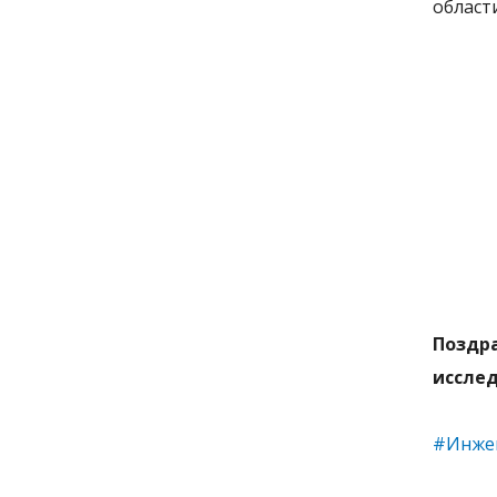
области
Поздр
иссле
#Инже