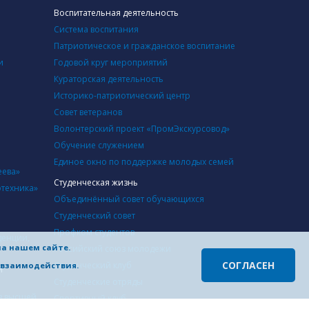
Воспитательная деятельность
Система воспитания
Патриотическое и гражданское воспитание
и
Годовой круг мероприятий
Кураторская деятельность
Историко-патриотический центр
Совет ветеранов
Волонтерский проект «ПромЭкскурсовод»
Обучение служением
Единое окно по поддержке молодых семей
еева»
Студенческая жизнь
отехника»
Объединённый совет обучающихся
Студенческий совет
Профком студентов
денции,
на нашем сайте.
Российский союз молодежи
СОГЛАСЕН
Студенческий клуб
о взаимодействия.
й
Студенческие отряды
в высшей
Cпортивный клуб