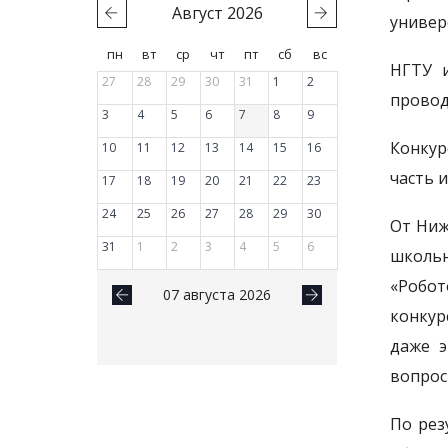
Август
2026
универ
пн
вт
ср
чт
пт
сб
вс
НГТУ и
27
28
29
30
31
1
2
провод
3
4
5
6
7
8
9
Конкур
10
11
12
13
14
15
16
часть 
17
18
19
20
21
22
23
24
25
26
27
28
29
30
От Ниж
31
1
2
3
4
5
6
школьн
«Робот
07 августа 2026
конкур
даже э
вопрос
По рез