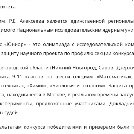
ситета.
м. Р.Е. Алексеева является единственной регионал
имого Национальным исследовательским ядерным ун
с «Юниор» - это олимпиада с исследовательской ко
и защиту научного проекта по профилю секции конкурса
егородской области (Нижний Новгород, Саров, Дзержи
ика 9-11 классов по шести секциям: «Математика»,
отехника», «Химия», «Биология и экология». Защита 
са, находившееся в Москве, в реальном времени засл
ксперименты, предложенные участниками. Докладчи
ы судей.
ультатам конкурса победителями и призерами были 