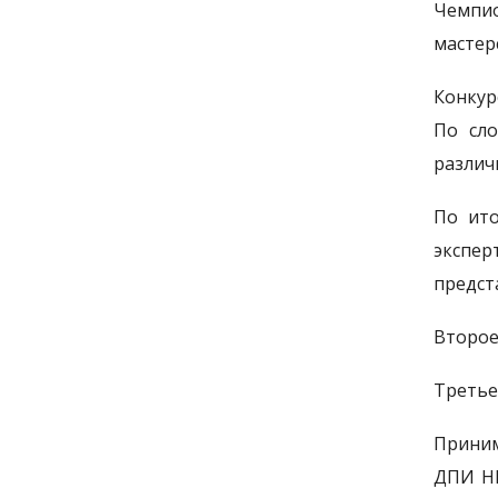
Чемпио
мастер
Конкур
По сло
различ
По ито
экспе
предст
Второе
Третье
Приним
ДПИ Н