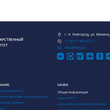
г. Н. Новгород, ул. Минина,
АРСТВЕННЫЙ
+7 (831) 436 63 07
ИТЕТ
nntu@nntu.ru
ВАНИЕ
НАУКА
 в университете
Общая информация
ния подготовки и специальности
Наука в НГТУ
ские программы
Научно-технические достижения
ура
Конференции, семинары, форумы 