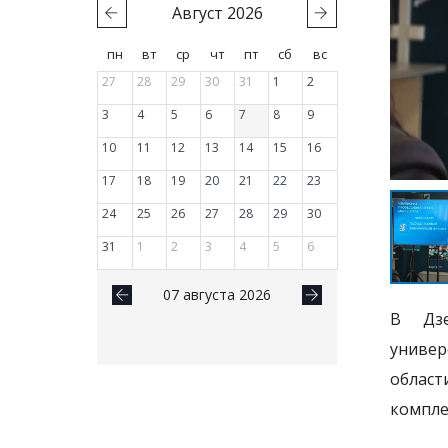
Август
2026
пн
вт
ср
чт
пт
сб
вс
27
28
29
30
31
1
2
3
4
5
6
7
8
9
10
11
12
13
14
15
16
17
18
19
20
21
22
23
24
25
26
27
28
29
30
31
1
2
3
4
5
6
07 августа 2026
В Дзе
универ
област
компле