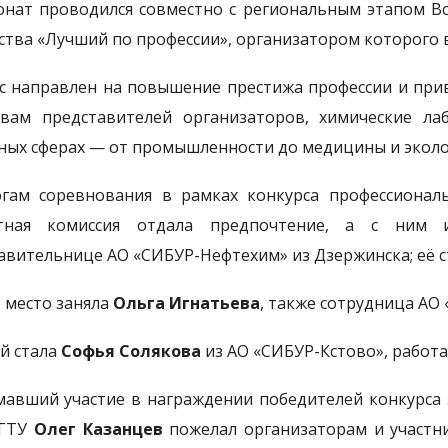
нат проводился совместно с региональным этапом Вс
ства «Лучший по профессии», организатором которого 
с направлен на повышение престижа профессии и прив
вам представителей организаторов, химические ла
ных сферах — от промышленности до медицины и эколо
гам соревнования в рамках конкурса профессионал
ртная комиссия отдала предпочтение, а с ним
авительнице АО «СИБУР-Нефтехим» из Дзержинска; её ст
 место заняла
Ольга Игнатьева
, также сотрудница АО 
й стала
Софья Солякова
из АО «СИБУР-Кстово», работа
авший участие в награждении победителей конкурса 
ГТУ
Олег Казанцев
пожелал организаторам и участни