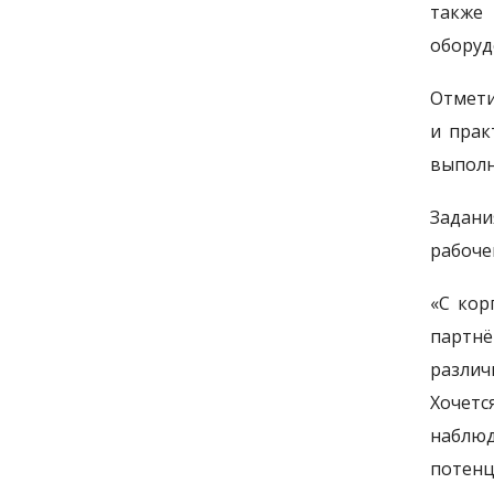
также
оборуд
Отмети
и прак
выполн
Задани
рабоче
«С кор
партнё
различ
Хочетс
наблюд
потенц