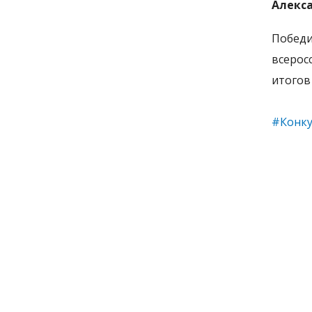
Алекс
Побед
всерос
итогов
#Конку