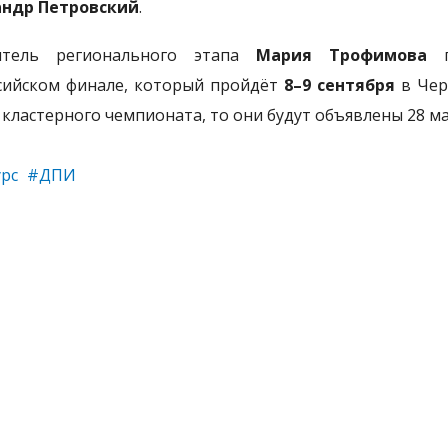
андр Петровский
.
итель регионального этапа
Мария Трофимова
п
сийском финале, который пройдёт
8–9 сентября
в Чер
 кластерного чемпионата, то они будут объявлены 28 м
рс
#ДПИ