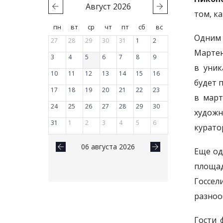
Август
2026
том, к
пн
вт
ср
чт
пт
сб
вс
Одним 
27
28
29
30
31
1
2
Мартен
3
4
5
6
7
8
9
в уник
10
11
12
13
14
15
16
будет 
17
18
19
20
21
22
23
в март
24
25
26
27
28
29
30
художн
31
1
2
3
4
5
6
курато
06 августа 2026
Еще од
площад
Госсел
разноо
Гости 