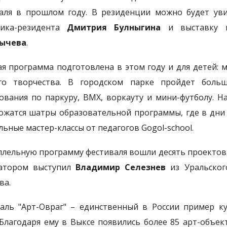
аля в прошлом году. В резиденции можно будет увиде
ника-резидента
Дмитрия Булныгина
и выставку м
ычева
.
я программа подготовлена в этом году и для детей: м
ого творчества. В городском парке пройдет боль
ования по паркуру, BMX, воркауту и мини-футболу. 
ожатся шатры образовательной программы, где в дни ф
льные мастер-классы от педагогов Gogol-school.
ллельную программу фестиваля вошли десять проектов,
ратором выступил
Владимир Селезнев
из Уральског
ва.
аль "Арт-Овраг" – единственный в России пример к
 Благодаря ему в Выксе появились более 85 арт-объек