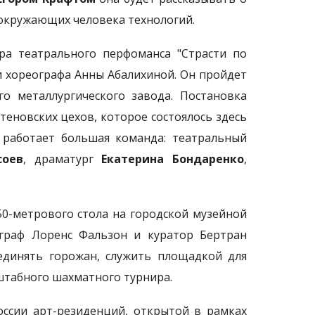
 окружающих человека технологий.
ра театрального перфоманса "Страсти по
и хореографа Анны Абалихиной. Он пройдет
о металлургического завода. Постановка
теновских цехов, которое состоялось здесь
 работает большая команда: театральный
соев
, драматург
Екатерина Бондаренко
,
0-метрового стола на городской музейной
ограф Лоренс Фальзон и куратор Бертран
ъединять горожан, служить площадкой для
штабного шахматного турнира.
оссии арт-резиденций, открытой в рамках