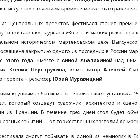
ак в искусстве с течением времени менялось отражение
из центральных проектов фестиваля станет премье
у" в постановке лауреата «Золотой маски» режиссера 
альном историческом мартеновском цехе Выксунског
посвящена закрытию одного из последних в России мар
е этого года. Вместе с
Анной Абалихиной
над ним
ик
Ксения Перетрухина
, композитор
Алексей Сы
р проекта – режиссер
Юрий Муравицкий
.
ним крупным событием фестиваля станет установка 15
и, который создадут художник, архитектор и сцен
ин из Франции. В течение трех дней стол будет об
бразных событий — от торжественных застолий до мас
фестиваля смогут побывать в одной из немногих в Р