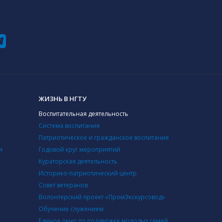
ЖИЗНЬ В НГТУ
Воспитательная деятельность
Система воспитания
Патриотическое и гражданское воспитание
и
Годовой круг мероприятий
Кураторская деятельность
Историко-патриотический центр
Совет ветеранов
Волонтерский проект «ПромЭкскурсовод»
Обучение служением
Единое окно по поддержке молодых семей