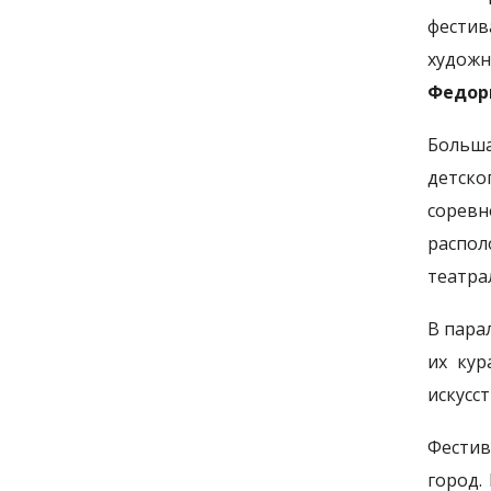
фестив
худож
Федор
Больша
детск
соревн
распол
театра
В пара
их ку
искусст
Фестив
город.