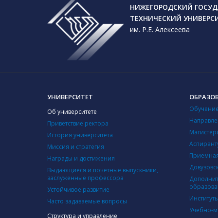
НИЖЕГОРОДСКИЙ ГОСУД
ТЕХНИЧЕСКИЙ УНИВЕРС
им. Р.Е. Алексеева
УНИВЕРСИТЕТ
ОБРАЗО
Обучение
Об университете
Направле
Приветствие ректора
Магистер
История университета
Аспирант
Миссия и стратегия
Приемная
Награды и достижения
Довузовс
Выдающиеся и почетные выпускники,
заслуженные профессора
Дополнит
образова
Устойчивое развитие
Институт
Часто задаваемые вопросы
Учебно-м
Структура и управление