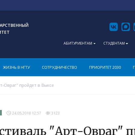
АРСТВЕННЫЙ
ИТЕТ
АБИТУРИЕНТАМ
СТУДЕНТАМ
ЖИЗНЬ В НГТУ
СОТРУДНИЧЕСТВО
ПРИОРИТЕТ 2030
т-Овраг" пройдет в Выксе
24.05.2018 12:57
3123
стиваль "Арт-Овраг" п