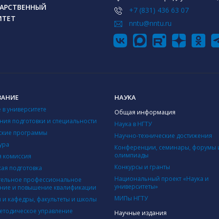
АРСТВЕННЫЙ
+7 (831) 436 63 07
ИТЕТ
nntu@nntu.ru
ВАНИЕ
НАУКА
 в университете
Общая информация
ния подготовки и специальности
Наука в НГТУ
ские программы
Научно-технические достижения
ура
Конференции, семинары, форумы 
олимпиады
 комиссия
Конкурсы и гранты
кая подготовка
Национальный проект «Наука и
ельное профессиональное
университеты»
ние и повышение квалификации
МИПы НГТУ
ы и кафедры, факультеты и школы
етодическое управление
Научные издания