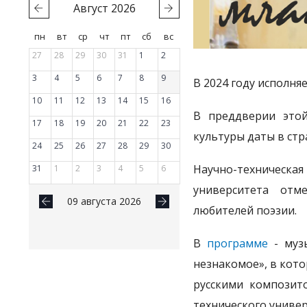
Август
2026
пн
вт
ср
чт
пт
сб
вс
27
28
29
30
31
1
2
3
4
5
6
7
8
9
В 2024 году исполня
10
11
12
13
14
15
16
В преддверии этой
17
18
19
20
21
22
23
культуры даты в стр
24
25
26
27
28
29
30
Научно-техническа
31
1
2
3
4
5
6
университета отм
09 августа 2026
любителей поэзии.
В
программе
- музы
незнакомое», в кот
русскими композито
технического униве