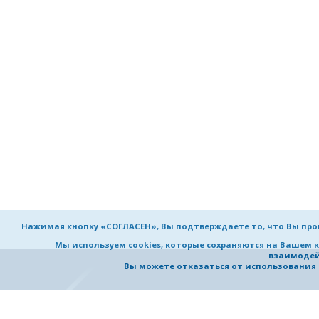
Нажимая кнопку «СОГЛАСЕН», Вы подтверждаете то, что Вы пр
Мы используем cookies, которые сохраняются на Вашем 
взаимодей
Вы можете отказаться от использования co
НИЖЕГОРОДСКИЙ ГОСУДАРСТВ
ТЕХНИЧЕСКИЙ УНИВЕРСИТЕТ