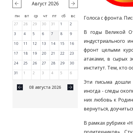
Август
2026
пн
вт
ср
чт
пт
сб
вс
Голоса с фронта. Пи
27
28
29
30
31
1
2
В годы Великой От
3
4
5
6
7
8
9
индустриального ин
10
11
12
13
14
15
16
фронт целыми курс
17
18
19
20
21
22
23
атаками, в сырых з
24
25
26
27
28
29
30
институт. Тем, кто о
31
1
2
3
4
5
6
Эти письма дошли 
08 августа 2026
иногда - следы окоп
них любовь к Родин
вернуться, доучитьс
В рамках рубрике «
политехников». Ст