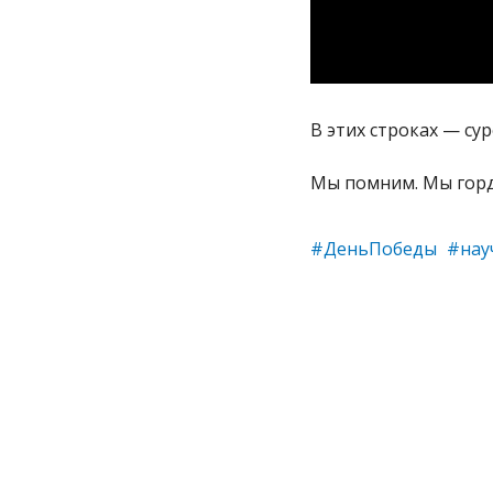
В этих строках — су
Мы помним. Мы горд
#ДеньПобеды
#нау