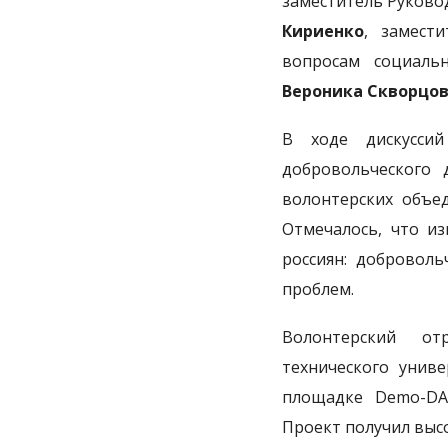
заместитель Руково
Кириенко
, замест
вопросам социал
Вероника Скворцо
В ходе дискусси
добровольческого 
волонтерских объед
Отмечалось, что и
россиян: добровол
проблем.
Волонтерский отр
технического унив
площадке Demo-DA
Проект получил выс