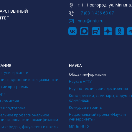
г. Н. Новгород, ул. Минина,
АРСТВЕННЫЙ
+7 (831) 436 63 07
ИТЕТ
nntu@nntu.ru
ВАНИЕ
НАУКА
 в университете
Общая информация
ния подготовки и специальности
Наука в НГТУ
ские программы
Научно-технические достижения
ура
Конференции, семинары, форумы 
олимпиады
 комиссия
Конкурсы и гранты
кая подготовка
Национальный проект «Наука и
ельное профессиональное
университеты»
ние и повышение квалификации
МИПы НГТУ
ы и кафедры, факультеты и школы