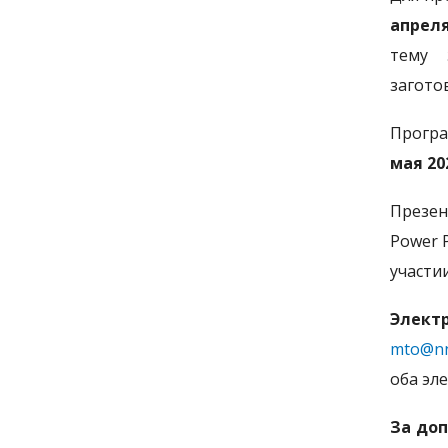
апреля
тему 
загото
Програ
мая 20
Презен
Power 
участи
Элект
mto@nn
оба эл
За до