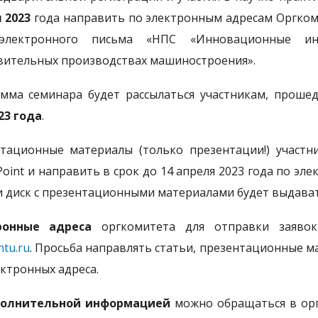
 2023
года направить по электронным адресам Оргком
электронного письма «НПС «Инновационные и
вительных производствах машиностроения».
мма семинара будет рассылаться участникам, прош
23 года
.
тационные материалы (только презентации!) участ
Point и направить в срок до 14 апреля 2023 года по э
и диск с презентационными материалами будет выдават
ронные адреса
оргкомитета для отправки заяво
tu.ru
. Просьба направлять статьи, презентационные ма
ектронных адреса.
полнительной информацией
можно обращаться в оргк