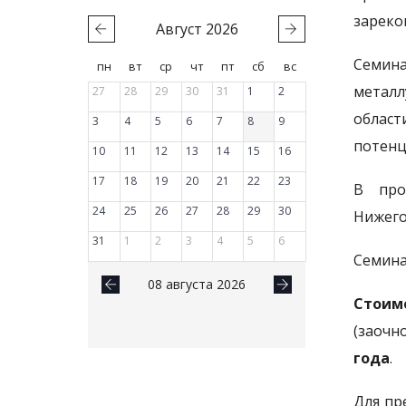
зареко
Август
2026
Семин
пн
вт
ср
чт
пт
сб
вс
метал
27
28
29
30
31
1
2
област
3
4
5
6
7
8
9
потенц
10
11
12
13
14
15
16
17
18
19
20
21
22
23
В про
24
25
26
27
28
29
30
Нижего
31
1
2
3
4
5
6
Семина
08 августа 2026
Стоим
(заочн
года
.
Для пр