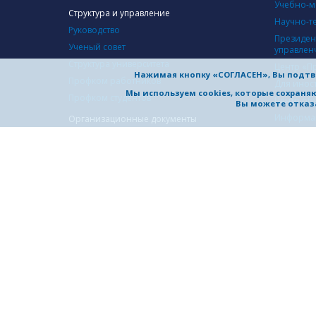
Учебно-м
Структура и управление
Научно-т
Руководство
Президен
Ученый совет
управлен
Структура университета
Центр «П
Нажимая кнопку «СОГЛАСЕН», Вы подтв
Профком работников
Для инос
Мы используем cookies, которые сохран
Профком студентов
Центр об
Вы можете отказа
Информац
Организационные документы
Оценка к
Административный каталог
деятельн
Лицензирование и аккредитация
Устав
Программы развития
СОТРУД
Коллективный договор
Междунар
Документы по самообследованию
Междунар
Защита информации
Сотрудни
Экспортный контроль
предпри
Сведения об образовательной организации
Сотрудни
Телефонный справочник
области 
Комплексная безопасность
Отдел ме