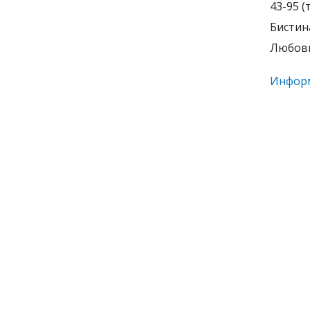
43-95 
Бистин
Любовь
Информ