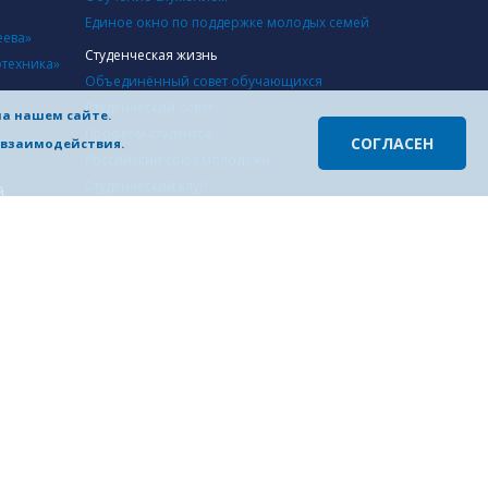
Единое окно по поддержке молодых семей
еева»
Студенческая жизнь
отехника»
Объединённый совет обучающихся
Студенческий совет
на нашем сайте.
Профком студентов
СОГЛАСЕН
денции,
о взаимодействия.
Российский союз молодежи
Студенческий клуб
й
Студенческие отряды
в высшей
Cпортивный клуб
Студенческий совет студенческого городка
Инфраструктура
й
Учебные корпуса
Студенческий городок
Столовая «Студпит»
ских и
Научно-техническая библиотека
База отдыха «Ждановец»
дской
Разное
СМИ о НГТУ