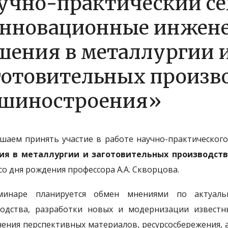
учно-практический с
нновационные инжен
шения в металлургии 
готовительных произв
шиностроения»
шаем принять участие в работе научно-практическог
ия в металлургии и заготовительных производст
со дня рождения профессора А.А. Скворцова.
минаре планируется обмен мнениями по актуаль
одства, разработки новых и модернизации известны
ения перспективных материалов, ресурсосбережения, 