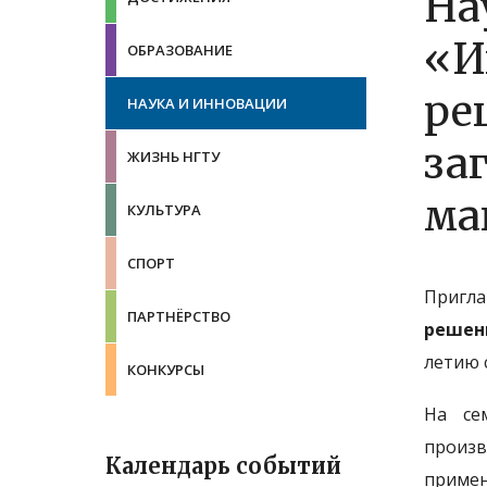
На
«И
ОБРАЗОВАНИЕ
ре
НАУКА И ИННОВАЦИИ
за
ЖИЗНЬ НГТУ
ма
КУЛЬТУРА
СПОРТ
Пригла
ПАРТНЁРСТВО
решен
летию 
КОНКУРСЫ
На се
произв
Календарь событий
примен