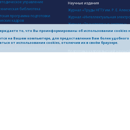
етодическое управление
Научные издания
ехническая библиотека
Журнал «Труды НГТУ им. Р. Е. Алекс
тская программа подготовки
Журнал «Интеллектуальная электр
ческих кадров
Журнал «Транспортные системы»
рофи»
ерждаете то, что Вы проинформированы об использовании cookies 
Журнал «Развитие и безопасность»
транных граждан
Сборник «Мир коммуникаций: тен
яются на Вашем компьютере, для предоставления Вам более удобног
учения иностранных студентов
практики, перспективы»
ться от использования cookies, отключив их в своём браузере.
ионно-образовательная среда
Подготовка кадров высшей научно
ачества образовательной
квалификации
ости
Факультет подготовки специалисто
квалификации
Диссертационные советы
Объявления о защитах диссертаци
НИЧЕСТВО
одная деятельность
Структура научной части
одные проекты
Научно-технический совет
чество с отечественными
Управление научно-исследователь
ятиями
инновационных работ
чество с организациями России в
Совет по НИР студентов Нижегоро
науки
области
ждународных связей