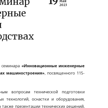
19
еминар
Мая
2023
ерные
и
одствах
о семинара
«Инновационные инженерные
вах машиностроения»
, посвященного 115-
ным вопросам технической подготовки
х технологий, оснастки и оборудования,
а также презентации технических решений,