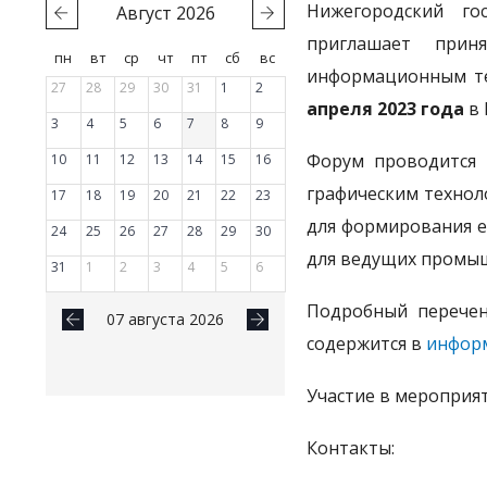
Нижегородский гос
Август
2026
приглашает прин
пн
вт
ср
чт
пт
сб
вс
информационным те
27
28
29
30
31
1
2
апреля 2023 года
в 
3
4
5
6
7
8
9
Форум проводится 
10
11
12
13
14
15
16
графическим технол
17
18
19
20
21
22
23
для формирования 
24
25
26
27
28
29
30
для ведущих промыш
31
1
2
3
4
5
6
Подробный перечен
07 августа 2026
содержится в
инфор
Участие в мероприя
Контакты: