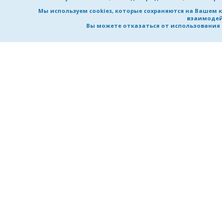
Мы используем cookies, которые сохраняются на Вашем 
взаимодей
Вы можете отказаться от использования co
НИЖЕГОРОДСКИЙ ГОСУДАРСТВ
ТЕХНИЧЕСКИЙ УНИВЕРСИТЕТ
им. Р.Е. Алексеева
УНИВЕРСИТЕТ
ОБРАЗОВАНИЕ
Обучение в университете
Об университете